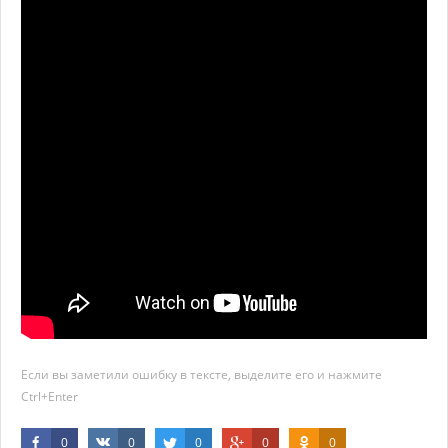
Если вы заметили ошибку в тексте, выделите его и нажмите
Ctrl+Enter
0
0
0
0
0