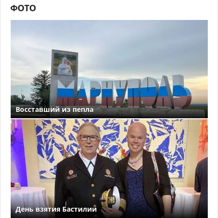
ФОТО
Восставший из пепла
День взятия Бастилии