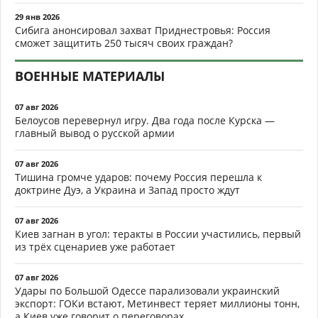
29 янв 2026
Сибига анонсировал захват Приднестровья: Россия
сможет защитить 250 тысяч своих граждан?
ВОЕННЫЕ МАТЕРИАЛЫ
07 авг 2026
Белоусов перевернул игру. Два года после Курска —
главный вывод о русской армии
07 авг 2026
Тишина громче ударов: почему Россия перешла к
доктрине Дуэ, а Украина и Запад просто ждут
07 авг 2026
Киев загнан в угол: теракты в России участились, первый
из трёх сценариев уже работает
07 авг 2026
Удары по Большой Одессе парализовали украинский
экспорт: ГОКи встают, Метинвест теряет миллионы тонн,
а Киев уже говорит о переговорах