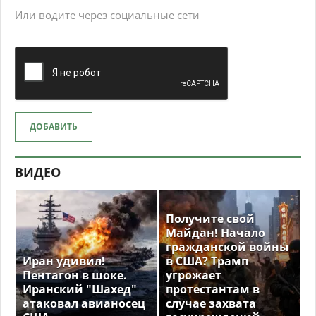
Или водите через социальные сети
ДОБАВИТЬ
ВИДЕО
Получите свой
Майдан! Начало
гражданской войны
Иран удивил!
в США? Трамп
Пентагон в шоке.
угрожает
Иранский "Шахед"
протестантам в
атаковал авианосец
случае захвата