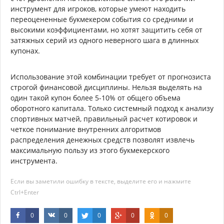
инструмент для игроков, которые умеют находить
переоцененные букмекером события со средними и
высокими коэффициентами, но хотят защитить себя от
затяжных серий из одного неверного шага в длинных
купонах.
Использование этой комбинации требует от прогнозиста
строгой финансовой дисциплины. Нельзя выделять на
один такой купон более 5-10% от общего объема
оборотного капитала. Только системный подход к анализу
спортивных матчей, правильный расчет котировок и
четкое понимание внутренних алгоритмов
распределения денежных средств позволят извлечь
максимальную пользу из этого букмекерского
инструмента.
Если вы заметили ошибку в тексте, выделите его и нажмите
Ctrl+Enter
0
0
0
0
0