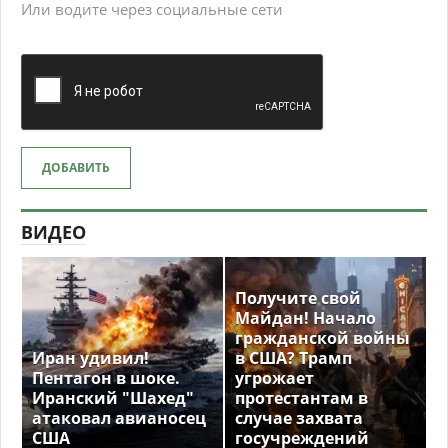
Или водите через социальные сети
ДОБАВИТЬ
ВИДЕО
Получите свой
Майдан! Начало
гражданской войны
Иран удивил!
в США? Трамп
Пентагон в шоке.
угрожает
Иранский "Шахед"
протестантам в
атаковал авианосец
случае захвата
США
госучреждений