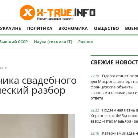
 УКРАИНЕ
ПОЛИТИКА
ЭКОНОМИКА
ОБЩЕСТВО
ВОЕН
Бывший СССР
Наука (техника IT)
Разное
СВЕЖИЕ НОВОС
чати
Одесса станет сю
ника свадебного
22:29
для Макрона: эксперт на
ческий разбор
французские объекты
главными целями росси
ответа
Подземная казнь 
22:22
Херсоне: как ФАБы пох
взвод «Птах Мадьяра» з
Катер-камикадзе 
22:16