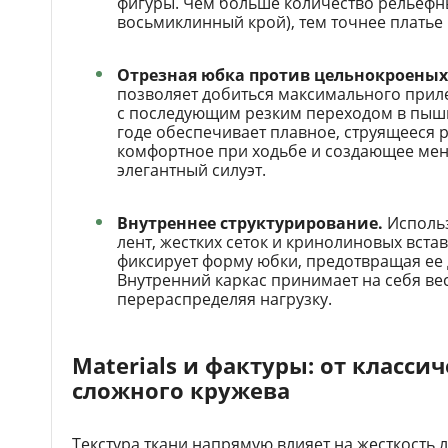
фигуры. Чем больше количество рельефн
восьмиклинный крой), тем точнее платье 
Отрезная юбка против цельнокроеных
позволяет добиться максимального приле
с последующим резким переходом в пыш
годе обеспечивает плавное, струящееся 
комфортное при ходьбе и создающее мен
элегантный силуэт.
Внутреннее структурирование.
Использ
лент, жестких сеток и кринолиновых вста
фиксирует форму юбки, предотвращая ее
Внутренний каркас принимает на себя ве
перераспределяя нагрузку.
Materials и фактуры: от классич
сложного кружева
Текстура ткани напрямую влияет на жесткость 