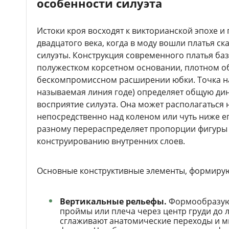
особенности силуэта
Истоки кроя восходят к викторианской эпохе и
двадцатого века, когда в моду вошли платья с
силуэты. Конструкция современного платья баз
полужестком корсетном основании, плотном о
бескомпромиссном расширении юбки. Точка н
называемая линия годе) определяет общую ди
восприятие силуэта. Она может располагаться 
непосредственно над коленом или чуть ниже ег
разному перераспределяет пропорции фигуры и
конструированию внутренних слоев.
Основные конструктивные элементы, формирую
Вертикальные рельефы.
Формообразую
проймы или плеча через центр груди до 
сглаживают анатомические переходы и 