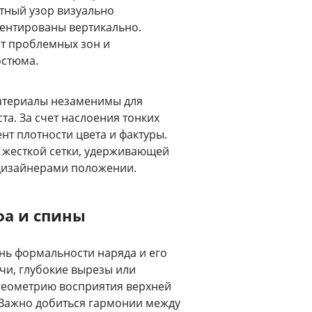
тный узор визуально
иентированы вертикально.
от проблемных зон и
остюма.
атериалы незаменимы для
а. За счет наслоения тонких
нт плотности цвета и фактуры.
 жесткой сетки, удерживающей
 дизайнерами положении.
а и спины
ень формальности наряда и его
чи, глубокие вырезы или
геометрию восприятия верхней
 Важно добиться гармонии между