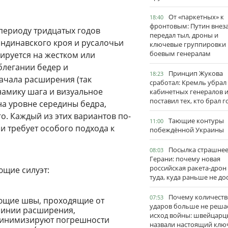
От «паркетных» к
18:40
фронтовым: Путин внез
 периоду тридцатых годов
передал тыл, дроны и
кандинавского кроя и русалочьи
ключевые группировки
боевым генералам
ируется на жестком или
блегании бедер и
Принцип Жукова
18:23
ачала расширения (так
сработал: Кремль убрал
намику шага и визуальное
кабинетных генералов 
поставил тех, кто брал 
на уровне середины бедра,
о. Каждый из этих вариантов по-
Тающие контуры
11:00
 требует особого подхода к
побеждённой Украины
Посылка страшне
08:03
Герани: почему новая
российская ракета-дрон
щие силуэт:
туда, куда раньше не до
Почему количеств
07:53
щие швы, проходящие от
ударов больше не реша
линии расширения,
исход войны: швейцарц
минимизируют погрешности
назвали настоящий клю