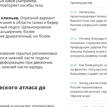
ых швов (например,
преимуществу
повторяет изгибы тела.
Нетаньяху
07:35
проигнорировал Зеленс
 клиньев.
Отрезной вариант
Вашингтоне: как удар п
гания в области талии и бедер
Каспию разрушил киевс
ный подол. Цельнокроеное
торг
расширение, более
ее драматичный, но более
Почему блокада п
07:12
оказалась страшнее все
предыдущих ударов: Ро
лишила Украину моря и
ование скрытых регилиновых
ускорила развязку конф
вок в нижней части подола
 деформацию при движении.
Как Киев рисует «
06:45
с нижней части наряда,
на фронте», пока русски
Бакшеевку и давят на се
Запад уже не пом
21:03
еского атласа до
Россия парализовала
украинский экспорт чер
Чёрное море
линий и характер драпировок.