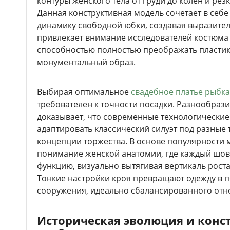
контуры женского тела от груди до колен и ре
Данная конструктивная модель сочетает в себе
динамику свободной юбки, создавая выразител
привлекает внимание исследователей костюма
способностью полностью преображать пластик
монументальный образ.
Выбирая оптимальное
свадебное платье рыбка
требователен к точности посадки. Разнообраз
доказывает, что современные технологически
адаптировать классический силуэт под разные 
концепции торжества. В основе популярности 
понимание женской анатомии, где каждый шо
функцию, визуально вытягивая вертикаль роста
Тонкие настройки кроя превращают одежду в 
сооружения, идеально сбалансированного отно
Историческая эволюция и конс