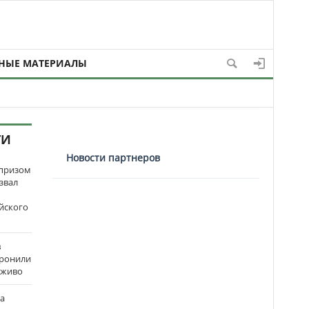
НЫЕ МАТЕРИАЛЫ
ТИ
Новости партнеров
рпризом
звал
йского
в
оронили
аживо
на