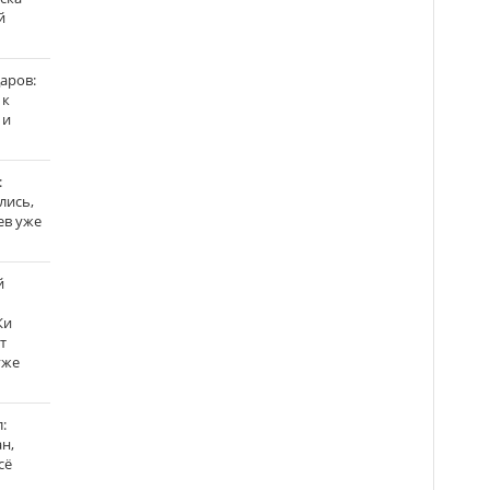
й
аров:
 к
 и
:
лись,
ев уже
й
Ки
т
уже
:
н,
сё