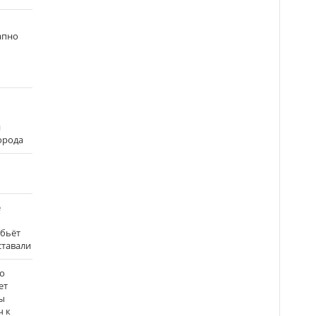
апно
и
города
е
 бьёт
ставали
о
ет
ы
ч к