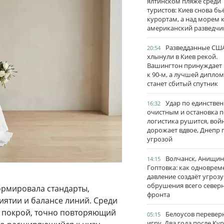
ялтинском пляже среди
туристов: Киев снова бь
курортам, а над морем 
американский разведчи
Разведданные США
20:54
хлынули в Киев рекой.
Вашингтон принуждает
к 90-м, а лучшей дипло
станет сбитый спутник
Удар по единстве
16:32
очистным и остановка п
логистика рушится, вой
дорожает вдвое, Днепр 
угрозой
Волчанск, Анищин
14:15
Гоптовка: как одноврем
давление создаёт угрозу
обрушения всего север
ормировала стандарты,
фронта
ятии и балансе линий. Среди
т покрой, точно повторяющий
Белоусов перевер
05:15
игру. Два года после Ку