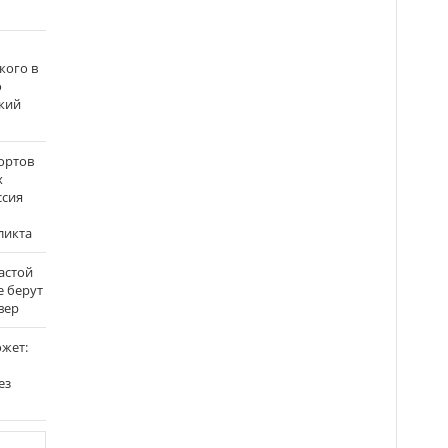
кого в
о
кий
ортов
х
ссия
ликта
застой
е берут
вер
ожет:
ез