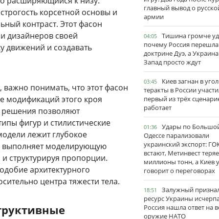
зко расширяющийся к низу.
главный вывод о русско
 строгость корсетной основы и
армии
ьный контраст. Этот фасон
 и дизайнеров своей
Тишина громче уд
04:05
почему Россия перешла
у движений и создавать
доктрине Дуэ, а Украина
Запад просто ждут
Киев загнан в угол
03:45
, важно понимать, что этот фасон
теракты в России участи
ие модификаций этого кроя
первый из трёх сценари
работает
е решения позволяют
типы фигур и стилистические
Удары по Большо
01:36
модели лежит глубокое
Одессе парализовали
украинский экспорт: ГО
в выполняет моделирующую
встают, Метинвест теряе
 и структурируя пропорции.
миллионы тонн, а Киев 
подобие архитектурного
говорит о переговорах
сительно центра тяжести тела.
Залужный признал
18:51
ресурс Украины исчерпа
труктивные
Россия нашла ответ на в
оружие НАТО