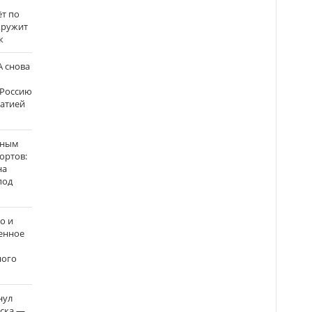
ёт по
кружит
к
 снова
 Россию
матией
нным
ортов:
на
под
о и
енное
ного
нул
рска —