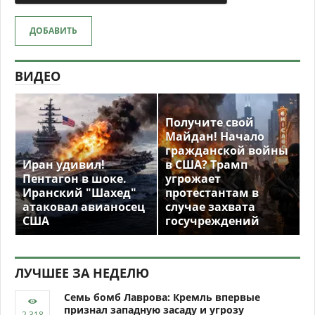
ДОБАВИТЬ
ВИДЕО
Получите свой
Майдан! Начало
гражданской войны
Иран удивил!
в США? Трамп
Пентагон в шоке.
угрожает
Иранский "Шахед"
протестантам в
атаковал авианосец
случае захвата
США
госучреждений
ЛУЧШЕЕ ЗА НЕДЕЛЮ
Семь бомб Лаврова: Кремль впервые
признал западную засаду и угрозу