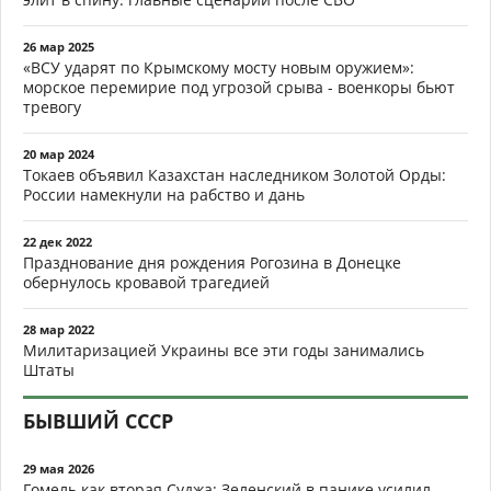
26 мар 2025
«ВСУ ударят по Крымскому мосту новым оружием»:
морское перемирие под угрозой срыва - военкоры бьют
тревогу
20 мар 2024
Токаев объявил Казахстан наследником Золотой Орды:
России намекнули на рабство и дань
22 дек 2022
Празднование дня рождения Рогозина в Донецке
обернулось кровавой трагедией
28 мар 2022
Милитаризацией Украины все эти годы занимались
Штаты
БЫВШИЙ СССР
29 мая 2026
Гомель как вторая Суджа: Зеленский в панике усилил