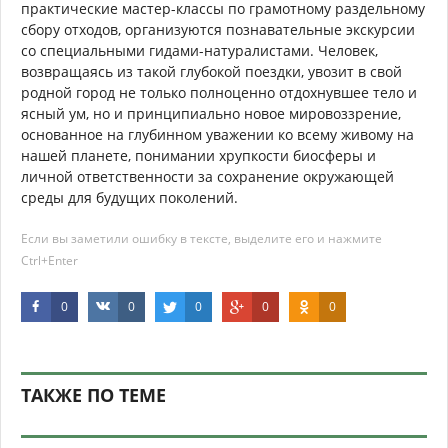
практические мастер-классы по грамотному раздельному
сбору отходов, организуются познавательные экскурсии
со специальными гидами-натуралистами. Человек,
возвращаясь из такой глубокой поездки, увозит в свой
родной город не только полноценно отдохнувшее тело и
ясный ум, но и принципиально новое мировоззрение,
основанное на глубинном уважении ко всему живому на
нашей планете, понимании хрупкости биосферы и
личной ответственности за сохранение окружающей
среды для будущих поколений.
Если вы заметили ошибку в тексте, выделите его и нажмите
Ctrl+Enter
0
0
0
0
0
ТАКЖЕ ПО ТЕМЕ