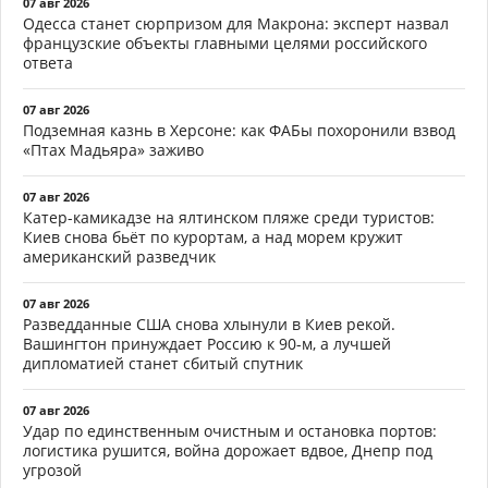
07 авг 2026
Одесса станет сюрпризом для Макрона: эксперт назвал
французские объекты главными целями российского
ответа
07 авг 2026
Подземная казнь в Херсоне: как ФАБы похоронили взвод
«Птах Мадьяра» заживо
07 авг 2026
Катер-камикадзе на ялтинском пляже среди туристов:
Киев снова бьёт по курортам, а над морем кружит
американский разведчик
07 авг 2026
Разведданные США снова хлынули в Киев рекой.
Вашингтон принуждает Россию к 90-м, а лучшей
дипломатией станет сбитый спутник
07 авг 2026
Удар по единственным очистным и остановка портов:
логистика рушится, война дорожает вдвое, Днепр под
угрозой