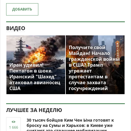
ДОБАВИТЬ
ВИДЕО
Получите свой
Майдан! Начало
гражданской войны
Иран удивил!
в США? Трамп
Пентагон в шоке.
угрожает
Иранский "Шахед"
протестантам в
атаковал авианосец
случае захвата
США
госучреждений
ЛУЧШЕЕ ЗА НЕДЕЛЮ
30 тысяч бойцов Ким Чен Ына готовят к
броску на Сумы и Харьков: в Киеве уже
считают это страшнее мобилизации