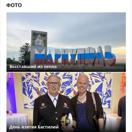
ФОТО
Восставший из пепла
День взятия Бастилии