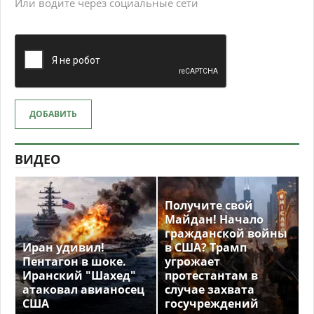
Или водите через социальные сети
ДОБАВИТЬ
ВИДЕО
Получите свой
Майдан! Начало
гражданской войны
Иран удивил!
в США? Трамп
Пентагон в шоке.
угрожает
Иранский "Шахед"
протестантам в
атаковал авианосец
случае захвата
США
госучреждений