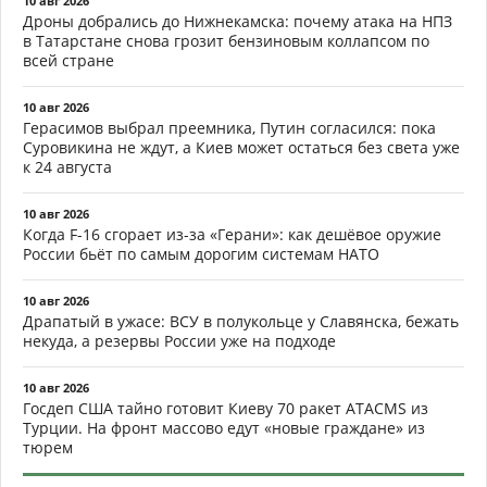
10 авг 2026
Дроны добрались до Нижнекамска: почему атака на НПЗ
в Татарстане снова грозит бензиновым коллапсом по
всей стране
10 авг 2026
Герасимов выбрал преемника, Путин согласился: пока
Суровикина не ждут, а Киев может остаться без света уже
к 24 августа
10 авг 2026
Когда F-16 сгорает из-за «Герани»: как дешёвое оружие
России бьёт по самым дорогим системам НАТО
10 авг 2026
Драпатый в ужасе: ВСУ в полукольце у Славянска, бежать
некуда, а резервы России уже на подходе
10 авг 2026
Госдеп США тайно готовит Киеву 70 ракет ATACMS из
Турции. На фронт массово едут «новые граждане» из
тюрем