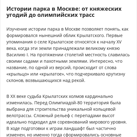
Истории парка в Москве: от княжеских
угодий до олимпийских трасс
Изучение истории парка в Москве позволяет понять, как
формировался нынешний облик Крылатского. Первые
упоминания о селе Крылатское относятся к началу XV
века, когда эти земли принадлежали великому князю
Василию I. На протяжении столетий местность славилась
своими садами и пахотными землями. Интересно, что
название, по одной из версий, происходит от слова
«крыльцо» или «крылатое», что подчеркивало крутизну
склонов, возвышающихся над рекой.
В XX веке судьба Крылатских холмов кардинально
изменилась. Перед Олимпиадой-80 территория была
выбрана для строительства уникальной кольцевой
велотрассы. Сложный рельеф с перепадами высот
идеально подходил для соревнований мирового уровня.
В ходе подготовки к играм ландшафт был частично
изменен, но именно тогда сформировались основные