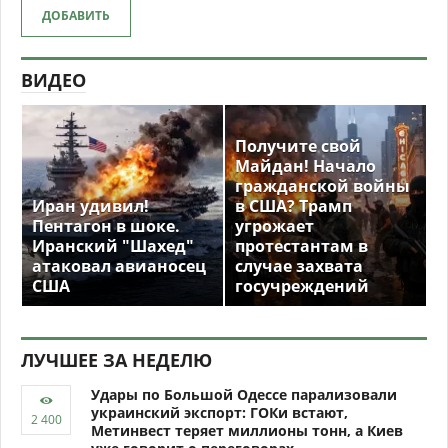
ДОБАВИТЬ
ВИДЕО
Получите свой
Майдан! Начало
гражданской войны
Иран удивил!
в США? Трамп
Пентагон в шоке.
угрожает
Иранский "Шахед"
протестантам в
атаковал авианосец
случае захвата
США
госучреждений
ЛУЧШЕЕ ЗА НЕДЕЛЮ
Удары по Большой Одессе парализовали
украинский экспорт: ГОКи встают,
Метинвест теряет миллионы тонн, а Киев