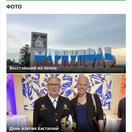
ФОТО
Восставший из пепла
День взятия Бастилии