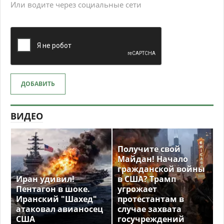
Или водите через социальные сети
ДОБАВИТЬ
ВИДЕО
Получите свой
Майдан! Начало
гражданской войны
Иран удивил!
в США? Трамп
Пентагон в шоке.
угрожает
Иранский "Шахед"
протестантам в
атаковал авианосец
случае захвата
США
госучреждений