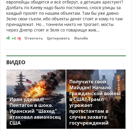
европейцы обидятся и всё отберут, а детишек арестуют?
Долбать по Киеву надо было постоянно, снося улицы за
каждый прилёт по нашим объектам. Там бы уже давно
Зелю свои съели, ибо объекты денег стоят и кому-то там
принадлежат. Но .. тоннели никто не трогает, мосты
через Днепр стоят и Зеля со товарищи жив...
Ответить
Цитировать
Жалоба
+1
ВИДЕО
Получите свой
Майдан! Начало
гражданской войны
Иран удивил!
в США? Трамп
Пентагон в шоке.
угрожает
Иранский "Шахед"
протестантам в
атаковал авианосец
случае захвата
США
госучреждений