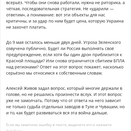
всерьёз. Чтобы они снова работали, нужна не риторика, а
чёткая, последовательная стратегия. Не «ударили —
ответим», а понимание: вот эти объекты для нас
критичны, и за удар по ним будет цена, которую Украина
не захочет платить.
До 9 мая осталось меньше двух дней. Угроза Зеленского
озвучена публично. Будет ли Россия выполнять своё
предупреждение, если хотя бы один дрон приблизится к
Красной площади? Или снова ограничится сбитием БПЛА
над регионами? Ответ на этот вопрос покажет, насколько
серьёзно мы относимся к собственным словам.
Алексей Живов задал вопрос, который многие держали в
голове, но не решались произнести вслух. И этот вопрос
уже не замолчать. Потому что от ответа на него зависит
не только судьба отдельных заводов в Туле и Чувашии, но
и то, как будет развиваться вся эта война дальше.
Если вы заметили ошибку в тексте, выделите его и нажмите