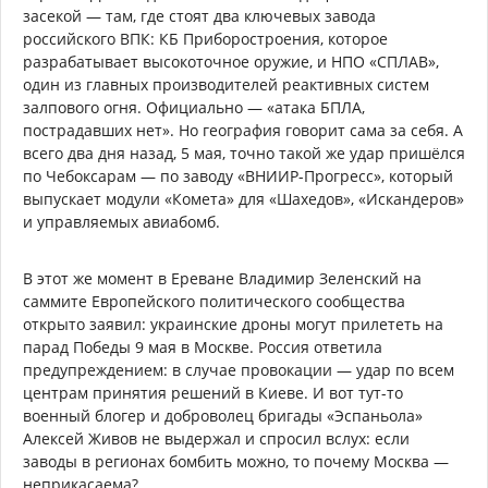
засекой — там, где стоят два ключевых завода
российского ВПК: КБ Приборостроения, которое
разрабатывает высокоточное оружие, и НПО «СПЛАВ»,
один из главных производителей реактивных систем
залпового огня. Официально — «атака БПЛА,
пострадавших нет». Но география говорит сама за себя. А
всего два дня назад, 5 мая, точно такой же удар пришёлся
по Чебоксарам — по заводу «ВНИИР-Прогресс», который
выпускает модули «Комета» для «Шахедов», «Искандеров»
и управляемых авиабомб.
В этот же момент в Ереване Владимир Зеленский на
саммите Европейского политического сообщества
открыто заявил: украинские дроны могут прилететь на
парад Победы 9 мая в Москве. Россия ответила
предупреждением: в случае провокации — удар по всем
центрам принятия решений в Киеве. И вот тут-то
военный блогер и доброволец бригады «Эспаньола»
Алексей Живов не выдержал и спросил вслух: если
заводы в регионах бомбить можно, то почему Москва —
неприкасаема?