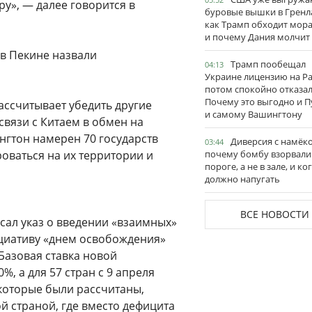
ру», — далее говорится в
буровые вышки в Гренл
как Трамп обходит мор
и почему Дания молчит
 в Пекине назвали
Трамп пообещал
04:13
Украине лицензию на Pat
потом спокойно отказал
Почему это выгодно и П
рассчитывает убедить другие
и самому Вашингтону
связи с Китаем в обмен на
гтон намерен 70 государств
Диверсия с намёк
03:44
оваться на их территории и
почему бомбу взорвали
пороге, а не в зале, и ко
должно напугать
ВСЕ НОВОСТИ
сал указ о введении «взаимных»
ициативу «днем освобождения»
Базовая ставка новой
, а для 57 стран с 9 апреля
которые были рассчитаны,
й страной, где вместо дефицита