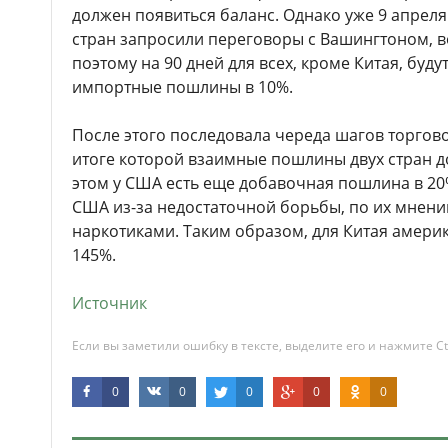
должен появиться баланс. Однако уже 9 апреля
стран запросили переговоры с Вашингтоном, в
поэтому на 90 дней для всех, кроме Китая, буд
импортные пошлины в 10%.
После этого последовала череда шагов торгов
итоге которой взаимные пошлины двух стран до
этом у США есть еще добавочная пошлина в 20
США из-за недостаточной борьбы, по их мнени
наркотиками. Таким образом, для Китая амер
145%.
Источник
Если вы заметили ошибку в тексте, выделите его и нажмите Ct
0
0
0
0
0