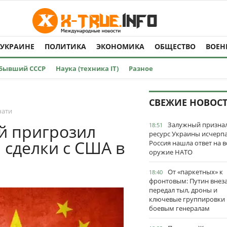
 УКРАИНЕ
ПОЛИТИКА
ЭКОНОМИКА
ОБЩЕСТВО
ВОЕН
Бывший СССР
Наука (техника IT)
Разное
СВЕЖИЕ НОВОС
чати
Залужный признал
ай пригрозил
18:51
ресурс Украины исчерпа
сделки с США в
Россия нашла ответ на в
оружие НАТО
От «паркетных» к
18:40
фронтовым: Путин внез
передал тыл, дроны и
ключевые группировки
боевым генералам