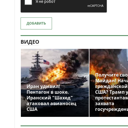
ДОБАВИТЬ
ВИДЕО
Получите св
Майдан! Нач
Иран удивил!
гражданской
Пентагон в шоке.
США? Трамп 
Иранский "Шахед"
протестантам
атаковал авианосец
захвата
США
госучрежден