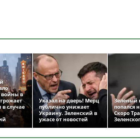
ой
ало
 войны в
угрожает
Указал на дверь! Мерц
Зеленый 
 в случае
публично унижает
попался н
Украину. Зеленский в
Скоро Тр
ий
ужасе от новостей
Зеленско