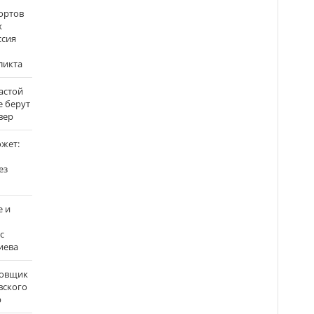
ортов
х
ссия
ликта
застой
е берут
вер
ожет:
ез
е и
с
иева
бовщик
вского
р