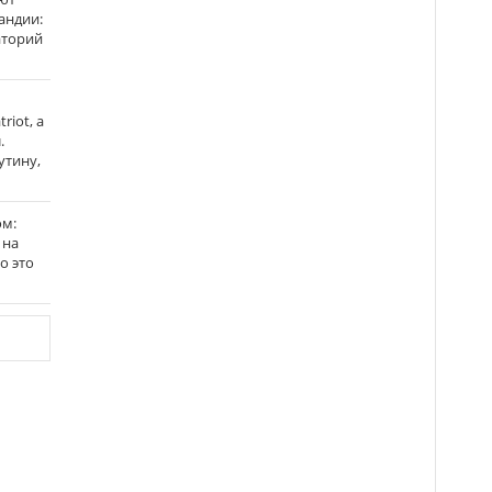
андии:
аторий
riot, а
.
утину,
ом:
 на
го это