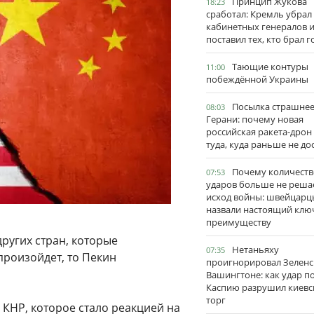
Принцип Жукова
18:23
сработал: Кремль убрал
кабинетных генералов 
поставил тех, кто брал 
Тающие контуры
11:00
побеждённой Украины
Посылка страшне
08:03
Герани: почему новая
российская ракета-дрон
туда, куда раньше не до
Почему количеств
07:53
ударов больше не реша
исход войны: швейцарц
назвали настоящий клю
преимуществу
ругих стран, которые
Нетаньяху
07:35
 произойдет, то Пекин
проигнорировал Зеленс
Вашингтоне: как удар п
Каспию разрушил киевс
торг
КНР, которое стало реакцией на