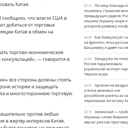
овать Китая.
Почему блокада п
07:12
оказалась страшнее все
предыдущих ударов: Ро
l сообщило, что власти США в
лишила Украину моря и
ют добиться от торговых
ускорила развязку конф
ляции Китая в обмен на
Как Киев рисует «
06:45
на фронте», пока русски
Бакшеевку и давят на се
шать торгово-экономические
консультаций», — говорится в
Запад уже не пом
21:03
Россия парализовала
украинский экспорт чер
Чёрное море
ин» все стороны должны стоять
Арсенал на воздух
20:51
ороне истории и защищать
утечка аммиака: как
ла и многостороннюю торговую
российские ракеты за ча
перепахали логистику К
Зеленский — гро
20:15
 решительно против любых
Украины: слова Жирино
ия в жертву интересов Китая.
звучат уже как пригово
я и будет решительно принимать