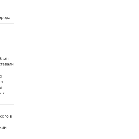
и
города
е
 бьёт
ставали
о
ет
ы
ч к
кого в
о
кий