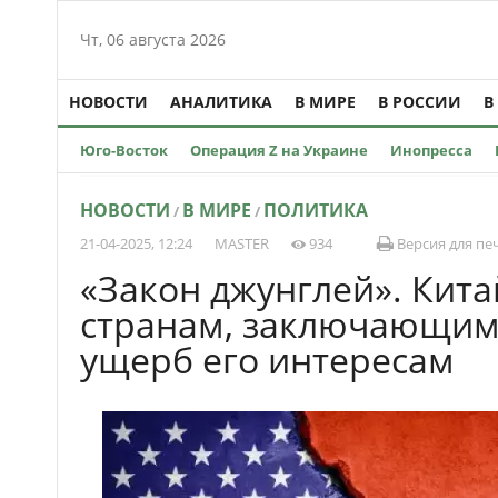
Чт, 06 августа 2026
НОВОСТИ
АНАЛИТИКА
В МИРЕ
В РОССИИ
В
Юго-Восток
Операция Z на Украине
Инопресса
НОВОСТИ
В МИРЕ
ПОЛИТИКА
/
/
21-04-2025, 12:24
MASTER
934
Версия для пе
«Закон джунглей». Кит
странам, заключающим 
ущерб его интересам