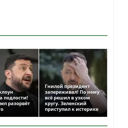
Гнилой президент
клоун
запереживал! По нему
а подлости!
всё решил в узком
амп разорвёт
кругу. Зеленский
го
приступил к истерике