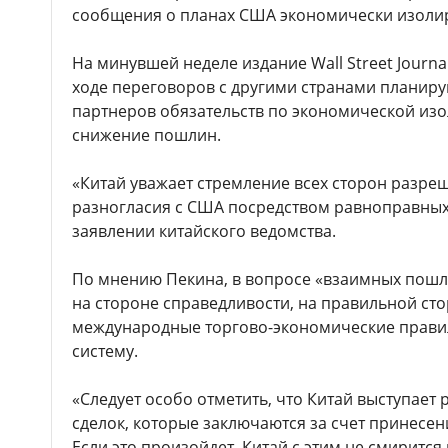
сообщения о планах США экономически изолир
На минувшей неделе издание Wall Street Journa
ходе переговоров с другими странами планиру
партнеров обязательств по экономической изо
снижение пошлин.
«Китай уважает стремление всех сторон разре
разногласия с США посредством равноправных 
заявлении китайского ведомства.
По мнению Пекина, в вопросе «взаимных пошл
на стороне справедливости, на правильной ст
международные торгово-экономические прави
систему.
«Следует особо отметить, что Китай выступает
сделок, которые заключаются за счет принесен
Если это произойдет, Китай с этим не смиритс