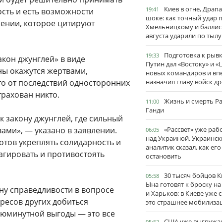
Киев в огне, Драп
19:41
сть и есть возможности
шоке: как точный удар 
лении, которое цитируют
Хмельницкому и баллис
августа ударили по тылу
Подготовка к рывк
19:33
акон джунглей» в виде
Путин дал «Востоку» и «
ны окажутся жертвами,
новых командиров и вп
о от последствий односторонних
назначил главу войск д
трахован никто.
Жизнь и смерть Р
11:00
Ганди
к закону джунглей, где сильный
вами», — указано в заявлении.
«Рассвет» уже раб
06:05
над Украиной. Украинск
готов укреплять солидарность и
аналитик сказал, как его
агировать и противостоять
остановить
30 тысяч бойцов 
05:58
Ына готовят к броску н
ону справедливости в вопросе
и Харьков: в Киеве уже 
ресов других добиться
это страшнее мобилиза
июминутной выгоды — это все
США уже выгружа
05:52