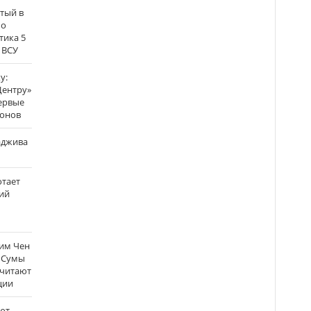
атый в
по
тика 5
 ВСУ
у:
Центру»
ервые
ронов
аджива
отает
ий
Ким Чен
а Сумы
считают
ции
ют