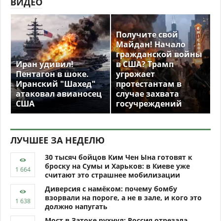
ВИДЕО
Получите свой
Майдан! Начало
гражданской войны
Иран удивил!
в США? Трамп
Пентагон в шоке.
угрожает
Иранский "Шахед"
протестантам в
атаковал авианосец
случае захвата
США
госучреждений
ЛУЧШЕЕ ЗА НЕДЕЛЮ
30 тысяч бойцов Ким Чен Ына готовят к
броску на Сумы и Харьков: в Киеве уже
считают это страшнее мобилизации
Диверсия с намёком: почему бомбу
взорвали на пороге, а не в зале, и кого это
должно напугать
Мост в Затоке рухнул: Россия отрезала