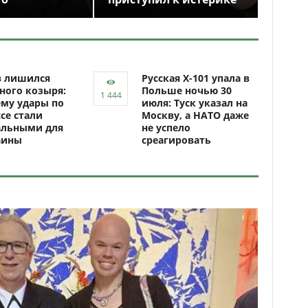
в лишился
Русская Х-101 упала в
ного козыря:
Польше ночью 30
му удары по
июля: Туск указал на
се стали
Москву, а НАТО даже
альными для
не успело
аины
среагировать