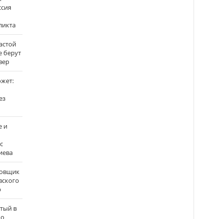
ссия
ликта
застой
е берут
вер
ожет:
ез
е и
с
иева
бовщик
вского
р
атый в
по