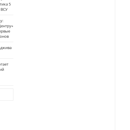
тика 5
 ВСУ
у:
Центру»
ервые
ронов
аджива
отает
ий