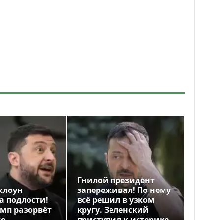
Гнилой президент
клоун
запереживал! По нему
а подлости!
всё решил в узком
амп разорвёт
кругу. Зеленский
го
приступил к истерике