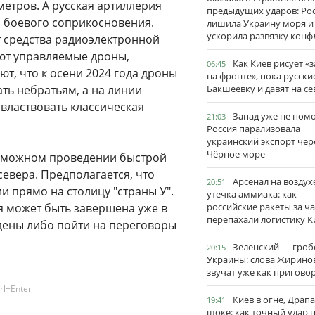
метров. А русская артиллерия
предыдущих ударов: Ро
и боевого соприкосновения.
лишила Украину моря и
ускорила развязку конф
т средства радиоэлектронной
ают управляемые дроны,
Как Киев рисует «
06:45
ют, что к осени 2024 года дроны
на фронте», пока русски
ть небратьям, а на линии
Бакшеевку и давят на се
 властвовать классическая
Запад уже не пом
21:03
Россия парализовала
украинский экспорт чер
Чёрное море
озможном проведении быстрой
евера. Предполагается, что
Арсенал на воздух
20:51
и прямо на столицу "страны У".
утечка аммиака: как
я может быть завершена уже в
российские ракеты за ча
перепахали логистику К
ждены либо пойти на переговоры
Зеленский — гро
20:15
Украины: слова Жирино
звучат уже как пригово
rl+Enter
Киев в огне, Драп
19:41
шоке: как точный удар 