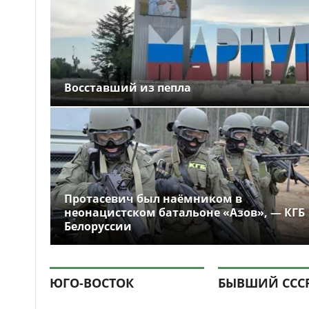
Восставший из пепла
Протасевич был наёмником в
неонацистском батальоне «Азов», — КГБ
Белоруссии
ЮГО-ВОСТОК
БЫВШИЙ ССС