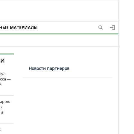
НЫЕ МАТЕРИАЛЫ
ТИ
Новости партнеров
нул
рска —
й
аров:
 к
 и
: