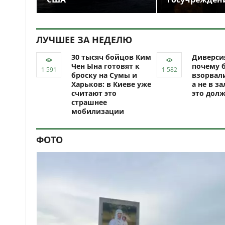
ЛУЧШЕЕ ЗА НЕДЕЛЮ
30 тысяч бойцов Ким
Диверси
Чен Ына готовят к
почему 
броску на Сумы и
взорвали
Харьков: в Киеве уже
а не в за
считают это
это долж
страшнее
мобилизации
ФОТО