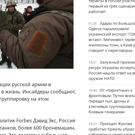
теракты в России участи
первый из трёх сценари
работает
Удары по Большо
01:36
Одессе парализовали
украинский экспорт: ГО
встают, Метинвест теряе
миллионы тонн, а Киев 
говорит о переговорах
Залужный признал
18:51
ресурс Украины исчерпа
Россия нашла ответ на в
оружие НАТО
ации русской армии в
От «паркетных» к
18:40
 в жизнь. Инсайдеры сообщают,
фронтовым: Путин внез
группировку на этом
передал тыл, дроны и
ключевые группировки
боевым генералам
литик Forbes Дэвид Экс, Россия
Принцип Жукова
18:23
танков, более 600 бронемашин,
сработал: Кремль убрал
кабинетных генералов 