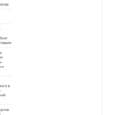
города
е
 бьёт
ставали
о
ет
ы
ч к
кого в
о
кий
ортов
х