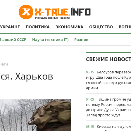
 УКРАИНЕ
ПОЛИТИКА
ЭКОНОМИКА
ОБЩЕСТВО
ВОЕН
Бывший СССР
Наука (техника IT)
Разное
О
СВЕЖИЕ НОВОС
чати
Белоусов перевер
ся. Харьков
05:15
игру. Два года после Ку
главный вывод о русско
армии
Тишина громче уд
04:05
почему Россия перешла
доктрине Дуэ, а Украина
Запад просто ждут
Киев загнан в угол
03:45