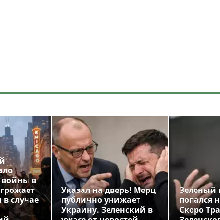
ой
ало
 войны в
угрожает
Указал на дверь! Мерц
Зеленый 
 в случае
публично унижает
попался н
Украину. Зеленский в
Скоро Тр
ий
ужасе от новостей
Зеленско