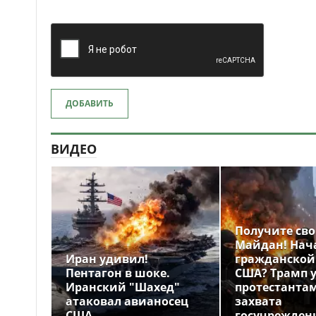
ДОБАВИТЬ
ВИДЕО
Получите св
Майдан! Нач
Иран удивил!
гражданской
Пентагон в шоке.
США? Трамп 
Иранский "Шахед"
протестантам
атаковал авианосец
захвата
США
госучрежден