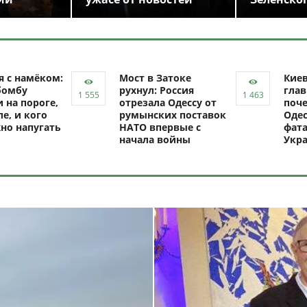
я с намёком:
Мост в Затоке
Кие
бомбу
рухнул: Россия
глав
 на пороге,
отрезала Одессу от
поче
ле, и кого
румынских поставок
Одес
но напугать
НАТО впервые с
фат
начала войны
Укр