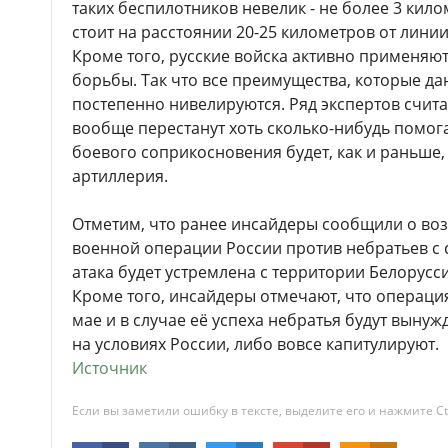
таких беспилотников невелик - не более 3 кило
стоит на расстоянии 20-25 километров от лини
Кроме того, русские войска активно применяю
борьбы. Так что все преимущества, которые д
постепенно нивелируются. Ряд экспертов счита
вообще перестанут хоть сколько-нибудь помога
боевого соприкосновения будет, как и раньше,
артиллерия.
Отметим, что ранее инсайдеры сообщили о в
военной операции России против небратьев с с
атака будет устремлена с территории Белорусси
Кроме того, инсайдеры отмечают, что операци
мае и в случае её успеха небратья будут выну
на условиях России, либо вовсе капитулируют.
Источник
Если вы заметили ошибку в тексте, выделите его и нажмите Ct