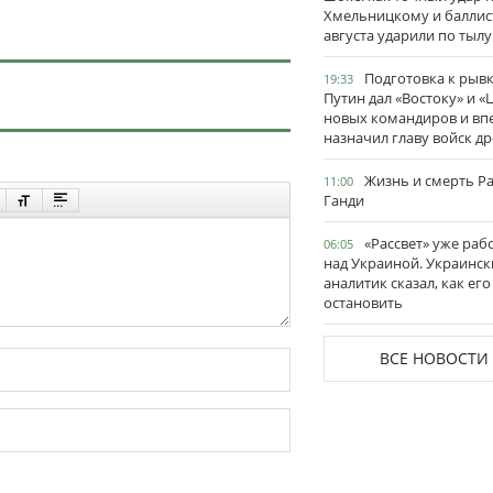
Хмельницкому и баллис
августа ударили по тылу
Подготовка к рывк
19:33
Путин дал «Востоку» и «
новых командиров и вп
назначил главу войск д
Жизнь и смерть Р
11:00
Ганди
«Рассвет» уже раб
06:05
над Украиной. Украинск
аналитик сказал, как его
остановить
ВСЕ НОВОСТИ