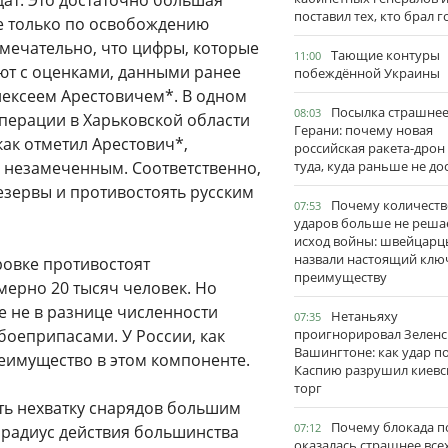
дат. Это достаточно большая
поставил тех, кто брал 
е только по освобождению
имечательно, что цифры, которые
Тающие контуры
11:00
ют с оценками, данными ранее
побеждённой Украины
лексеем Арестовичем*. В одном
Посылка страшне
08:03
операции в Харьковской области
Герани: почему новая
как отметил Арестович*,
российская ракета-дрон
 незамеченным. Соответственно,
туда, куда раньше не до
езервы и противостоять русским
Почему количеств
07:53
ударов больше не реша
исход войны: швейцарц
назвали настоящий клю
ровке противостоят
преимуществу
мерно 20 тысяч человек. Но
е не в разнице численности
Нетаньяху
07:35
 боеприпасами. У России, как
проигнорировал Зеленс
Вашингтоне: как удар п
реимущество в этом компоненте.
Каспию разрушил киевс
торг
ть нехватку снарядов большим
Почему блокада п
07:12
 радиус действия большинства
оказалась страшнее все