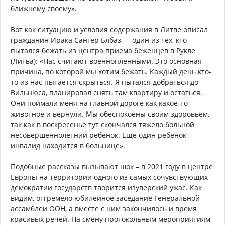
ближнему своему».
Вот как ситуацию и условия содержания в Литве описал
гражданин Ирака Сангер Блбаз — один из тех, кто
пытался бежать из центра приема беженцев в Рукле
(Литва): «Нас считают военнопленными. Это основная
причина, по которой мы хотим бежать. Каждый день кто-
то из нас пытается скрыться. Я пытался добраться до
Вильнюса, планировал снять там квартиру и остаться.
Они поймали меня на главной дороге как какое-то
животное и вернули. Мы обеспокоены своим здоровьем,
так как в воскресенье тут скончался тяжело больной
несовершеннолетний ребенок. Еще один ребенок-
инвалид находится в больнице».
Подобные рассказы вызывают шок – в 2021 году в центре
Европы на территории одного из самых сочувствующих
демократии государств творится изуверский ужас. Как
видим, отгремело юбилейное заседание Генеральной
ассамблеи ООН, а вместе с ним закончилось и время
красивых речей. На смену протокольным мероприятиям