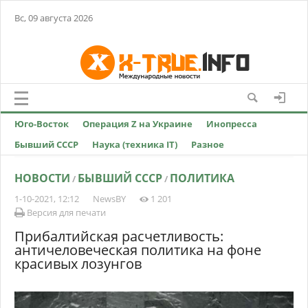
Вс, 09 августа 2026
Юго-Восток
Операция Z на Украине
Инопресса
Бывший СССР
Наука (техника IT)
Разное
НОВОСТИ
БЫВШИЙ СССР
ПОЛИТИКА
/
/
1-10-2021, 12:12
NewsBY
1 201
Версия для печати
Прибалтийская расчетливость:
античеловеческая политика на фоне
красивых лозунгов