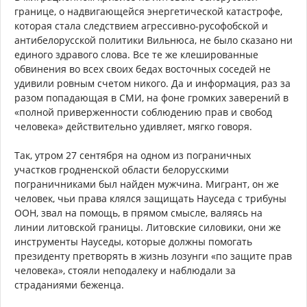
границе, о надвигающейся энергетической катастрофе,
которая стала следствием агрессивно-русофобской и
антибелорусской политики Вильнюса, не было сказано ни
единого здравого слова. Все те же клешированные
обвинения во всех своих бедах восточных соседей не
удивили ровным счетом никого. Да и информация, раз за
разом попадающая в СМИ, на фоне громких заверений в
«полной приверженности соблюдению прав и свобод
человека» действительно удивляет, мягко говоря.
Так, утром 27 сентября на одном из пограничных
участков гродненской области белорусскими
пограничниками был найден мужчина. Мигрант, он же
человек, чьи права клялся защищать Науседа с трибуны
ООН, звал на помощь, в прямом смысле, валяясь на
линии литовской границы. Литовские силовики, они же
инструменты Науседы, которые должны помогать
президенту претворять в жизнь лозунги «по защите прав
человека», стояли неподалеку и наблюдали за
страданиями беженца.