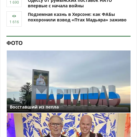
Одессу от румынских поставок НАТО
впервые с начала войны
Подземная казнь в Херсоне: как ФАБы
похоронили взвод «Птах Мадьяра» заживо
ФОТО
Восставший из пепла