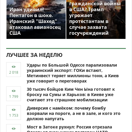
гражданской войны
Иран удивил!
в США? Трамп
Пентагон в шоке.
угрожает
Иранский "Шахед"
протестантам в
атаковал авианосец
случае захвата
США
госучреждений
ЛУЧШЕЕ ЗА НЕДЕЛЮ
Удары по Большой Одессе парализовали
украинский экспорт: ГОКи встают,
Метинвест теряет миллионы тонн, а Киев
уже говорит о переговорах
30 тысяч бойцов Ким Чен Ына готовят к
броску на Сумы и Харьков: в Киеве уже
считают это страшнее мобилизации
Диверсия с намёком: почему бомбу
взорвали на пороге, а не в зале, и кого это
должно напугать
Мост в Затоке рухнул: Россия отрезала