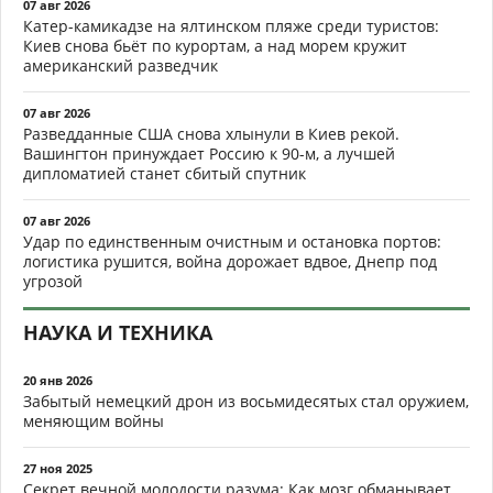
07 авг 2026
Катер-камикадзе на ялтинском пляже среди туристов:
Киев снова бьёт по курортам, а над морем кружит
американский разведчик
07 авг 2026
Разведданные США снова хлынули в Киев рекой.
Вашингтон принуждает Россию к 90-м, а лучшей
дипломатией станет сбитый спутник
07 авг 2026
Удар по единственным очистным и остановка портов:
логистика рушится, война дорожает вдвое, Днепр под
угрозой
НАУКА И ТЕХНИКА
20 янв 2026
Забытый немецкий дрон из восьмидесятых стал оружием,
меняющим войны
27 ноя 2025
Секрет вечной молодости разума: Как мозг обманывает