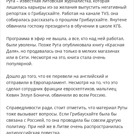
Рута – известная литовская журналистка, которая
лишилась карьеры из-за желания выпустить негативный
репортаж о Грибаускайте. Работая на канале TV3, она
собиралась рассказать о прошлом Грибаускайте. Янутене
обвинила госпожу президента в обучении в школе КГБ.
Программа в эфир не вышла, а все, кто над ней работал,
были уволены. Позже Рута опубликовала книгу «Красная
Даля», но продавалась она только в мелких магазинах
или в Сети. Несмотря на это, книга стала очень
популярной.
Дошло до того, что ее перевели на английский и
отправили в Европарламент. Несмотря на то, что это
сделал сотрудник фракции евроскептиков, мальтиец
Кевин Эллул Боничи, обвинили во всем Россию.
Справедливости ради, стоит отметить, что материал Руты
тоже вызывает вопросы. Если Грибаускайте была бы
связана с Россией, то она проводила бы совсем другую
политику. При ней же в Литве очень распространилась
антироссийская повестка.