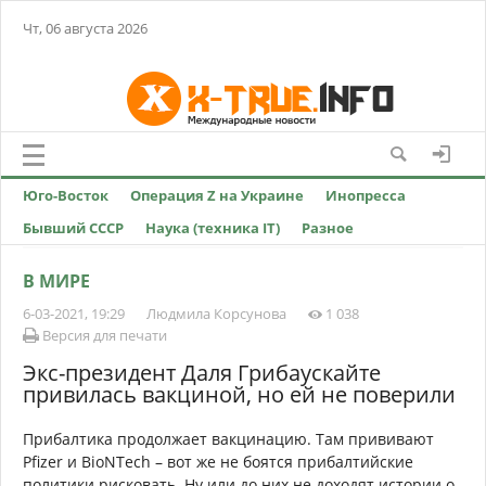
Чт, 06 августа 2026
Юго-Восток
Операция Z на Украине
Инопресса
Бывший СССР
Наука (техника IT)
Разное
В МИРЕ
6-03-2021, 19:29
Людмила Корсунова
1 038
Версия для печати
Экс-президент Даля Грибаускайте
привилась вакциной, но ей не поверили
Прибалтика продолжает вакцинацию. Там прививают
Pfizer и BioNTech – вот же не боятся прибалтийские
политики рисковать. Ну или до них не доходят истории о