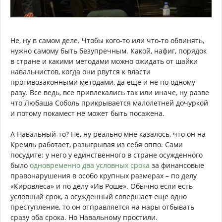
Не, ну в самом деле. Чтобы кого-то или что-то обвинять,
нужно самому быть безупречным. Какой, нафиг, порядок
в стране и какими методами можно ожидать от шайки
навальнистов, когда они рвутся к власти
противозаконными методами, да еще и не по одному
разу. Все ведь, все привлекались так или иначе, ну разве
что Любаша Соболь прикрывается малолетней дочуркой
и потому покамест не может быть посажена.
А Навальный-то? Не, ну реально мне казалось, что он на
Кремль работает, разыгрывая из себя оппо. Сами
посудите: у него у единственного в стране осужденного
было
одновременно два условных срока
за финансовые
правонарушения в особо крупных размерах – по делу
«Кировлеса» и по делу «Ив Роше». Обычно если есть
условный срок, а осужденный совершает еще одно
преступление, то он отправляется на нары отбывать
сразу оба срока. Но Навальному простили.