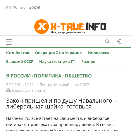
Сб, 08 августа 2026
Юго-Восток
Операция Z на Украине
Инопресса
Бывший СССР
Наука (техника IT)
Разное
В РОССИИ
ПОЛИТИКА
ОБЩЕСТВО
/
/
3-02-2021, 12:52
Леонид Медный
2 027
Версия для печати
Закон пришел и по душу Навального –
либеральная шайка, готовься
Наконец-то, все встает на свои места, и либералов
начинают привлекать за правонарушения. В связи с
неисполнением условий испытательного срока по делу