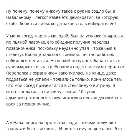
Ну почему, почему никому такое с рук не сошло бы, а
Навальному – легко? Разве это демократия, за которую
якобы борются либы, когда закон столь избирателен?
У меня сосед, парень молодой, был на условке (подрался
по пьяной лавочке, его обидчик получил перелом
позвоночника, поскольку неудачно упал – тоже был в
стельку). Вообще завязал с синькой, честно работал,
собирался жениться. Но леший попутал забарагозить в
супермаркете из-за требования надеть маску и перчатки.
Перепалка с охранником закончилась на улице, даже
подраться не успели – толкались только. Кончилось тем,
что мой сосед приземлился в стеклянную витрину. В
итоге заплатил за витрину, словил 10 суток
административного за «хулиганку» и поехал досиживать
срок за позвоночник.
А у Навального на протестах люди сотнями получают
травмы и бьют витрины. И ничего ему не делалось. Это