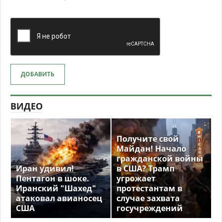
ДОБАВИТЬ
ВИДЕО
Получите свой
Майдан! Начало
гражданской войны
Иран удивил!
в США? Трамп
Пентагон в шоке.
угрожает
Иранский "Шахед"
протестантам в
атаковал авианосец
случае захвата
США
госучреждений