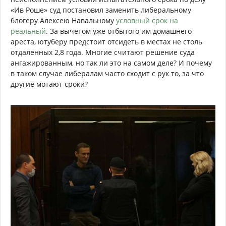
«Ив Роше» суд постановил заменить либеральному
блогеру Алексею Навальному
условный срок на
реальный
. За вычетом уже отбытого им домашнего
ареста, ютуберу предстоит отсидеть в местах не столь
отдаленных 2,8 года. Многие считают решение суда
ангажированным, но так ли это на самом деле? И почему
в таком случае либералам часто сходит с рук то, за что
другие мотают сроки?