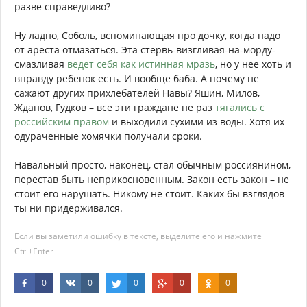
разве справедливо?
Ну ладно, Соболь, вспоминающая про дочку, когда надо
от ареста отмазаться. Эта стервь-визгливая-на-морду-
смазливая
ведет себя как истинная мразь
, но у нее хоть и
вправду ребенок есть. И вообще баба. А почему не
сажают других прихлебателей Навы? Яшин, Милов,
Жданов, Гудков – все эти граждане не раз
тягались с
российским правом
и выходили сухими из воды. Хотя их
одураченные хомячки получали сроки.
Навальный просто, наконец, стал обычным россиянином,
перестав быть неприкосновенным. Закон есть закон – не
стоит его нарушать. Никому не стоит. Каких бы взглядов
ты ни придерживался.
Если вы заметили ошибку в тексте, выделите его и нажмите
Ctrl+Enter
0
0
0
0
0