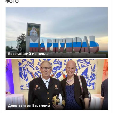
ФОТО
Восставший из пепла
День взятия Бастилии