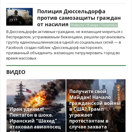
Полиция Дюссельдорфа
8-01-2016,
против самозащиты граждан
23:17
от насилия
Новости / В мире / Политика
В Дюссельдорфе активные граждане, не желающие мириться с
беспределом, устраиваемым беженцами, решили организовать
группу единомышленников в одной из социальных сетей — в
Facebook создан паблик «Дюссельдорф настороже!»,
призванный объединить желающих патрулировать город во
время массовых
ВИДЕО
Получите свой
Майдан! Начало
гражданской войны
Иран удивил!
в США? Трамп
Пентагон в шоке.
угрожает
Иранский "Шахед"
протестантам в
атаковал авианосец
случае захвата