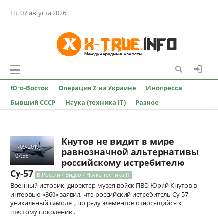
Пт, 07 августа 2026
Юго-Восток
Операция Z на Украине
Инопресса
Бывший СССР
Наука (техника IT)
Разное
Кнутов не видит в мире
1-09-2019,
равнозначной альтернативы
07:56
российскому истребителю
Су-57
В России / Видео / Наука техника IT
Военный историк, директор музея войск ПВО Юрий Кнутов в
интервью «360» заявил, что российский истребитель Су-57 –
уникальный самолет, по ряду элементов относящийся к
шестому поколению.