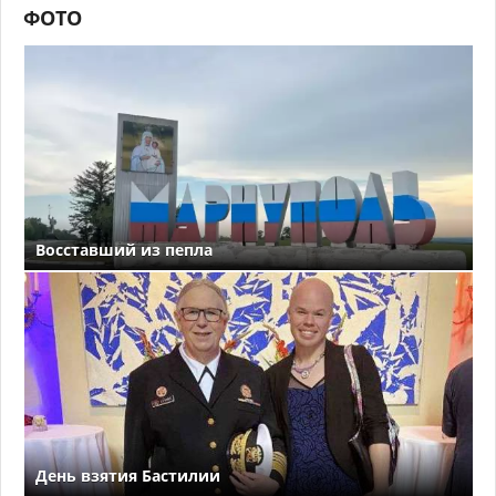
ФОТО
Восставший из пепла
День взятия Бастилии