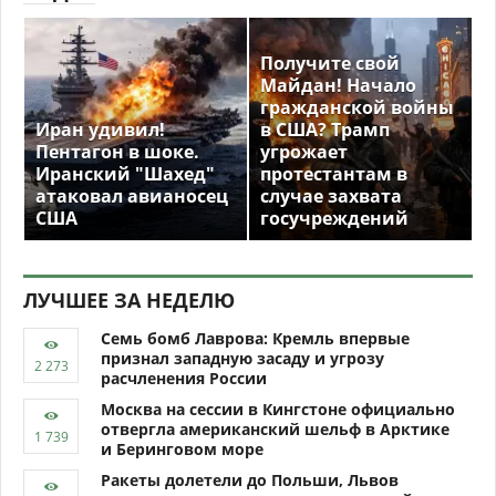
Получите свой
Майдан! Начало
гражданской войны
Иран удивил!
в США? Трамп
Пентагон в шоке.
угрожает
Иранский "Шахед"
протестантам в
атаковал авианосец
случае захвата
США
госучреждений
ЛУЧШЕЕ ЗА НЕДЕЛЮ
Семь бомб Лаврова: Кремль впервые
признал западную засаду и угрозу
расчленения России
Москва на сессии в Кингстоне официально
отвергла американский шельф в Арктике
и Беринговом море
Ракеты долетели до Польши, Львов