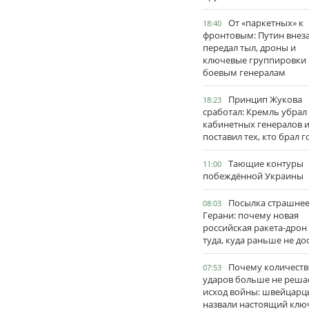
От «паркетных» к
18:40
фронтовым: Путин внез
передал тыл, дроны и
ключевые группировки
боевым генералам
Принцип Жукова
18:23
сработал: Кремль убрал
кабинетных генералов 
поставил тех, кто брал 
Тающие контуры
11:00
побеждённой Украины
Посылка страшне
08:03
Герани: почему новая
российская ракета-дрон
туда, куда раньше не до
Почему количеств
07:53
ударов больше не реша
исход войны: швейцарц
назвали настоящий клю