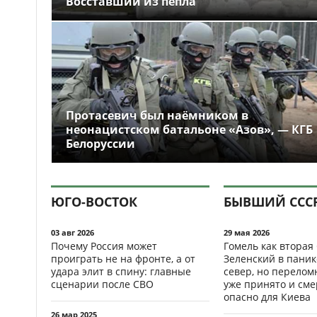
Восставший из пепла
Протасевич был наёмником в
неонацистском батальоне «Азов», — КГБ
Белоруссии
ЮГО-ВОСТОК
БЫВШИЙ ССС
03 авг 2026
29 мая 2026
Почему Россия может
Гомель как вторая
проиграть не на фронте, а от
Зеленский в паник
удара элит в спину: главные
север, но перело
сценарии после СВО
уже принято и см
опасно для Киева
26 мар 2025