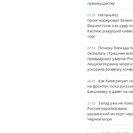
преимуществу
Нетаньяху
07:35
проигнорировал Зеленс
Вашингтоне: как удар п
Каспию разрушил киевс
торг
Почему блокада п
07:12
оказалась страшнее все
предыдущих ударов: Ро
лишила Украину моря и
ускорила развязку конф
Как Киев рисует «
06:45
на фронте», пока русски
Бакшеевку и давят на се
Запад уже не пом
21:03
Россия парализовала
украинский экспорт чер
Чёрное море