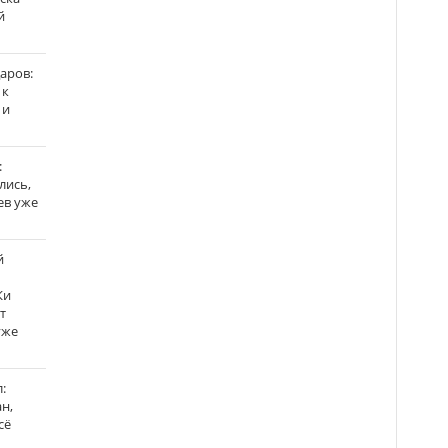
й
аров:
 к
 и
:
лись,
ев уже
й
Ки
т
уже
:
н,
сё