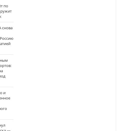
ёт по
кружит
к
 снова
 Россию
матией
нным
ортов:
на
под
о и
енное
ного
нул
рска —