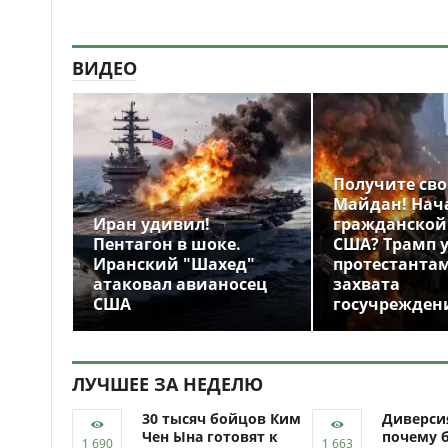
ВИДЕО
Получите св
Майдан! Нач
Иран удивил!
гражданской
Пентагон в шоке.
США? Трамп 
Иранский "Шахед"
протестантам
атаковал авианосец
захвата
США
госучрежден
ЛУЧШЕЕ ЗА НЕДЕЛЮ
30 тысяч бойцов Ким
Диверси
Чен Ына готовят к
почему 