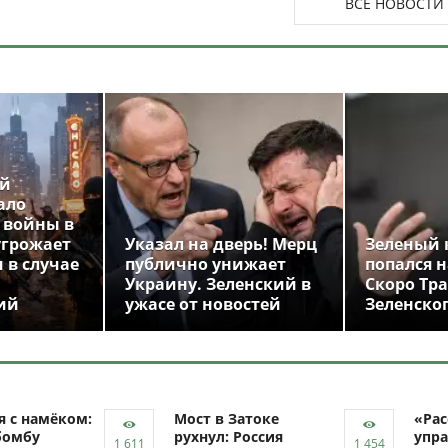
ВСЕ НОВОСТИ
ой
ало
 войны в
угрожает
Указал на дверь! Мерц
Зеленый 
 в случае
публично унижает
попался н
Украину. Зеленский в
Скоро Тр
ий
ужасе от новостей
Зеленско
я с намёком:
Мост в Затоке
«Рас
бомбу
рухнул: Россия
упра