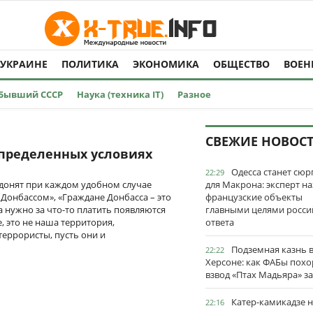
 УКРАИНЕ
ПОЛИТИКА
ЭКОНОМИКА
ОБЩЕСТВО
ВОЕН
Бывший СССР
Наука (техника IT)
Разное
СВЕЖИЕ НОВОС
определенных условиях
Одесса станет сю
22:29
олдонят при каждом удобном случае
для Макрона: эксперт на
 Донбассом», «Граждане Донбасса – это
французские объекты
а нужно за что-то платить появляются
главными целями росси
е, это не наша территория,
ответа
террористы, пусть они и
Подземная казнь 
22:22
Херсоне: как ФАБы пох
взвод «Птах Мадьяра» з
Катер-камикадзе 
22:16