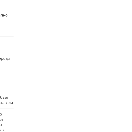
апно
и
города
е
 бьёт
ставали
о
ет
ы
ч к