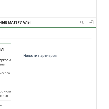
НЫЕ МАТЕРИАЛЫ
ТИ
Новости партнеров
рпризом
звал
йского
в
оронили
аживо
на