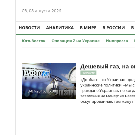
Сб, 08 августа 2026
НОВОСТИ
АНАЛИТИКА
В МИРЕ
В РОССИИ
В
Юго-Восток
Операция Z на Украине
Инопресса
Дешевый газ, на 
Новости
«Донбасс – цэ Украина» - д
украинские политики. «Мы с
граждане Украины», но когд
8-07-2016, 15:08
заявления на манер: «А неее
оккупированная, там живут 