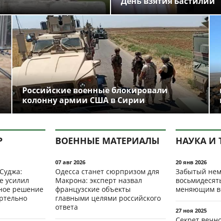
День взятия Бастилии
Российские военные блокировали
колонну армии США в Сирии
Р
ВОЕННЫЕ МАТЕРИАЛЫ
НАУКА И 
07 авг 2026
20 янв 2026
 Суджа:
Одесса станет сюрпризом для
Забытый нем
е усилил
Макрона: эксперт назвал
восьмидесят
мное решение
французские объекты
меняющим в
ертельно
главными целями российского
ответа
27 ноя 2025
Секрет вечн