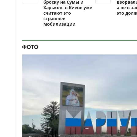
броску на Сумы и
взорвали
Харьков: в Киеве уже
а не в за
считают это
это долж
страшнее
мобилизации
ФОТО