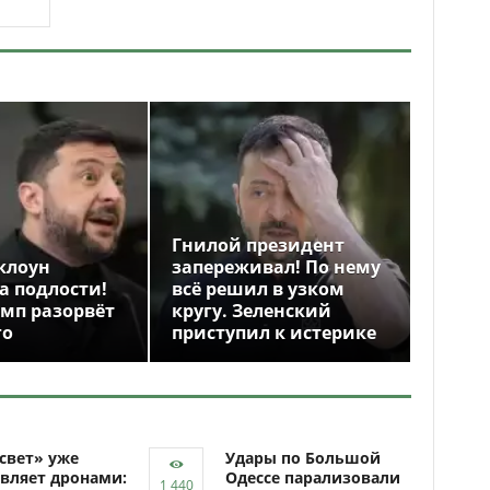
Гнилой президент
клоун
запереживал! По нему
а подлости!
всё решил в узком
амп разорвёт
кругу. Зеленский
го
приступил к истерике
свет» уже
Удары по Большой
вляет дронами:
Одессе парализовали