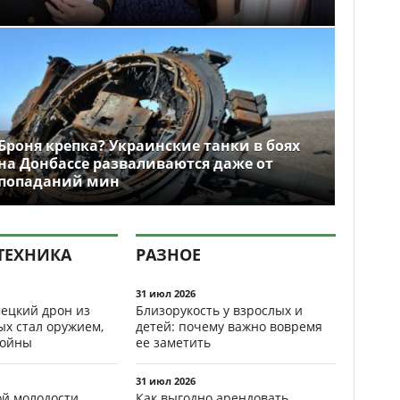
Броня крепка? Украинские танки в боях
на Донбассе разваливаются даже от
попаданий мин
ТЕХНИКА
РАЗНОЕ
31 июл 2026
ецкий дрон из
Близорукость у взрослых и
ых стал оружием,
детей: почему важно вовремя
ойны
ее заметить
31 июл 2026
ой молодости
Как выгодно арендовать