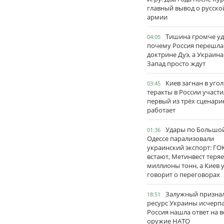
главный вывод о русско
армии
Тишина громче уд
04:05
почему Россия перешла
доктрине Дуэ, а Украина
Запад просто ждут
Киев загнан в угол
03:45
теракты в России участи
первый из трёх сценари
работает
Удары по Большо
01:36
Одессе парализовали
украинский экспорт: ГО
встают, Метинвест теряе
миллионы тонн, а Киев 
говорит о переговорах
Залужный признал
18:51
ресурс Украины исчерпа
Россия нашла ответ на в
оружие НАТО