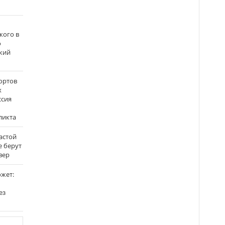
кого в
о
кий
ортов
х
ссия
ликта
застой
е берут
вер
ожет:
ез