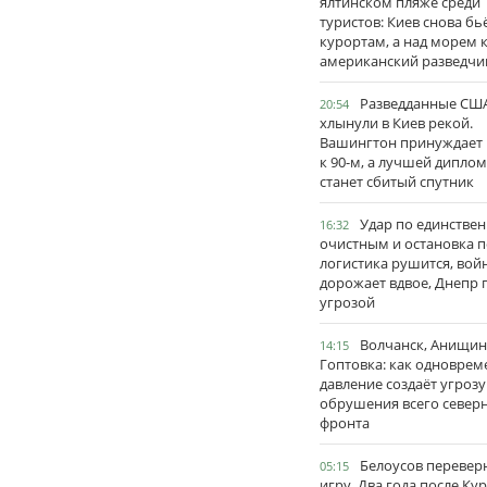
ялтинском пляже среди
туристов: Киев снова бь
курортам, а над морем 
американский разведчи
Разведданные США
20:54
хлынули в Киев рекой.
Вашингтон принуждает
к 90-м, а лучшей дипло
станет сбитый спутник
Удар по единстве
16:32
очистным и остановка п
логистика рушится, вой
дорожает вдвое, Днепр 
угрозой
Волчанск, Анищин
14:15
Гоптовка: как одноврем
давление создаёт угрозу
обрушения всего север
фронта
Белоусов перевер
05:15
игру. Два года после Ку