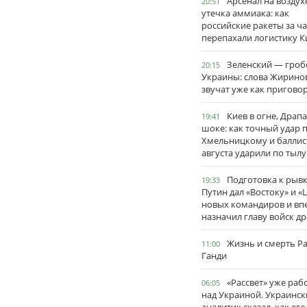
Арсенал на воздух
20:51
утечка аммиака: как
российские ракеты за ча
перепахали логистику К
Зеленский — гро
20:15
Украины: слова Жирино
звучат уже как пригово
Киев в огне, Драп
19:41
шоке: как точный удар 
Хмельницкому и баллис
августа ударили по тылу
Подготовка к рывк
19:33
Путин дал «Востоку» и «
новых командиров и вп
назначил главу войск д
Жизнь и смерть Р
11:00
Ганди
«Рассвет» уже раб
06:05
над Украиной. Украинск