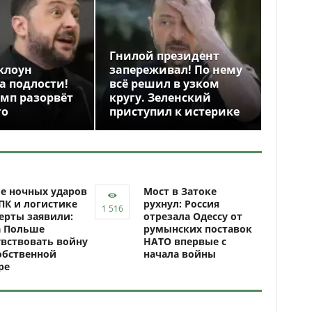
Гнилой президент
клоун
запереживал! По нему
а подлости!
всё решил в узком
амп разорвёт
кругу. Зеленский
го
приступил к истерике
е ночных ударов
Мост в Затоке
ПК и логистике
рухнул: Россия
ерты заявили:
отрезала Одессу от
а Польше
румынских поставок
вствовать войну
НАТО впервые с
обственной
начала войны
ре