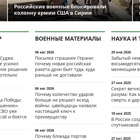
Российские военные блокировали
колонну армии США в Сирии
Р
ВОЕННЫЕ МАТЕРИАЛЫ
НАУКА И 
06 авг 2026
20 янв 2026
 Суджа:
Посылка страшнее Герани:
Забытый нем
е усилил
почему новая российская
восьмидесят
мное решение
ракета-дрон бьёт туда, куда
меняющим в
ертельно
раньше не доставали
27 ноя 2025
Секрет вечн
06 авг 2026
Почему количество ударов
разума: Как 
да Победы:
больше не решает исход
смерть и да
ршению».
войны: швейцарцы назвали
СВО уже
настоящий ключ к
18 ноя 2025
ой и боятся
преимуществу
В России со
спутниковой 
06 авг 2026
Почему блокада портов
27 окт 2025