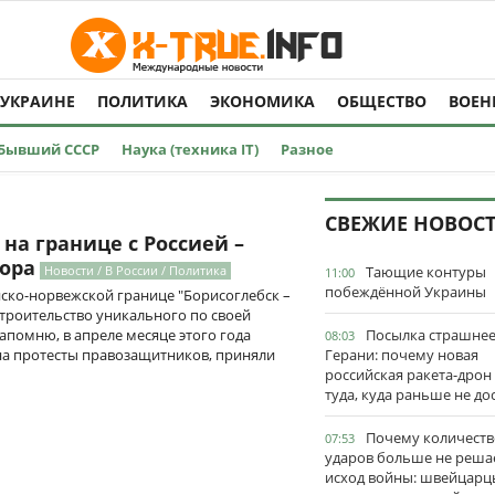
 УКРАИНЕ
ПОЛИТИКА
ЭКОНОМИКА
ОБЩЕСТВО
ВОЕН
Бывший СССР
Наука (техника IT)
Разное
СВЕЖИЕ НОВОС
на границе с Россией –
зора
Новости / В России / Политика
Тающие контуры
11:00
побеждённой Украины
йско-норвежской границе "Борисоглебск –
строительство уникального по своей
помню, в апреле месяце этого года
Посылка страшне
08:03
на протесты правозащитников, приняли
Герани: почему новая
российская ракета-дрон
туда, куда раньше не до
Почему количеств
07:53
ударов больше не реша
исход войны: швейцарц