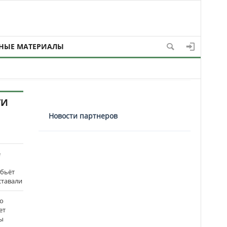
НЫЕ МАТЕРИАЛЫ
ТИ
Новости партнеров
е
 бьёт
ставали
о
ет
ы