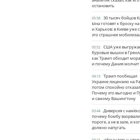
аналитик сказал, как его
остановить
30 тысяч бойцов 
05:58
Ына готовят к броску н
и Харьков: в Киеве уже 
это страшнее мобилиза
США уже выгружа
05:52
буровые вышки в Гренл
как Трамп обходит мор
и почему Дания молчит
Трамп пообещал
04:13
Украине лицензию на Pat
потом спокойно отказал
Почему это выгодно и П
и самому Вашингтону
Диверсия с намёк
03:44
почему бомбу взорвали
пороге, а не в зале, и ко
должно напугать
«Искандеры» сло
03:24