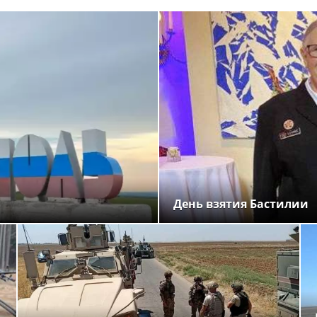
День взятия Бастилии