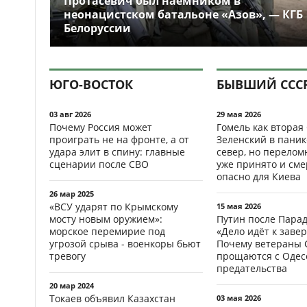
Протасевич был наёмником в
неонацистском батальоне «Азов», — КГБ
Белоруссии
ЮГО-ВОСТОК
БЫВШИЙ ССС
03 авг 2026
29 мая 2026
Почему Россия может
Гомель как вторая
проиграть не на фронте, а от
Зеленский в паник
удара элит в спину: главные
север, но перело
сценарии после СВО
уже принято и см
опасно для Киева
26 мар 2025
«ВСУ ударят по Крымскому
15 мая 2026
мосту новым оружием»:
Путин после Пара
морское перемирие под
«Дело идёт к заве
угрозой срыва - военкоры бьют
Почему ветераны 
тревогу
прощаются с Одесс
предательства
20 мар 2024
Токаев объявил Казахстан
03 мая 2026