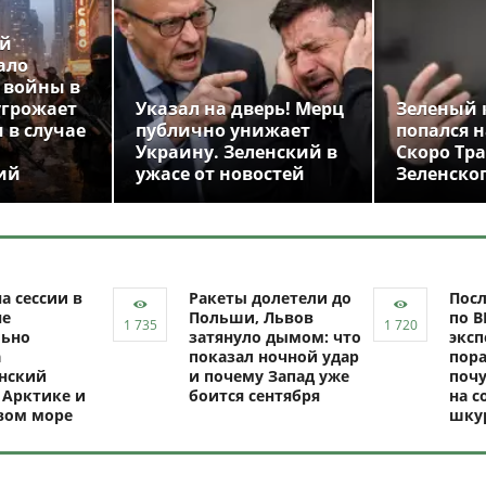
ой
ало
 войны в
угрожает
Указал на дверь! Мерц
Зеленый 
 в случае
публично унижает
попался н
Украину. Зеленский в
Скоро Тр
ий
ужасе от новостей
Зеленско
а сессии в
Ракеты долетели до
Посл
не
Польши, Львов
по В
ьно
затянуло дымом: что
эксп
а
показал ночной удар
пор
нский
и почему Запад уже
почу
 Арктике и
боится сентября
на с
вом море
шку