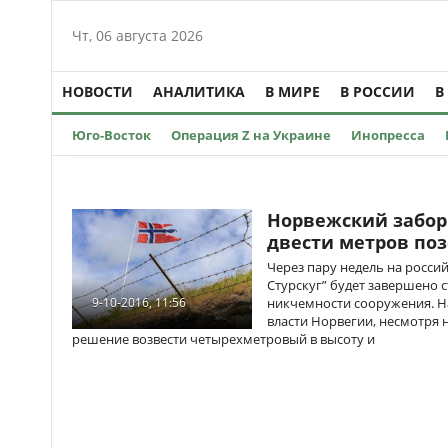
Чт, 06 августа 2026
НОВОСТИ
АНАЛИТИКА
В МИРЕ
В РОССИИ
В
Юго-Восток
Операция Z на Украине
Инопресса
Норвежский забор 
двести метров по
Через пару недель на росси
Стурскуг” будет завершено 
никчемности сооружения. На
9-10-2016, 11:56
власти Норвегии, несмотря 
решение возвести четырехметровый в высоту и