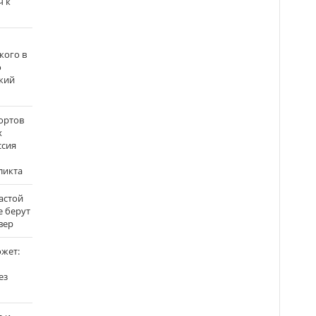
ч к
кого в
о
кий
ортов
х
ссия
ликта
застой
е берут
вер
ожет:
ез