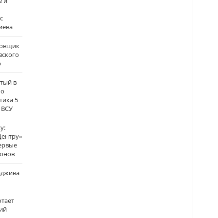
е и
с
иева
бовщик
вского
р
атый в
по
тика 5
 ВСУ
у:
Центру»
ервые
ронов
аджива
отает
ий