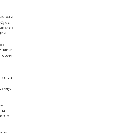
Ким Чен
а Сумы
считают
ции
ют
андии:
аторий
riot, а
.
утину,
ом:
 на
го это
жили