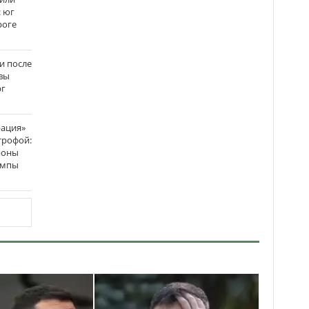
: юг
роге
и после
вы
рг
рация»
трофой:
роны
темпы