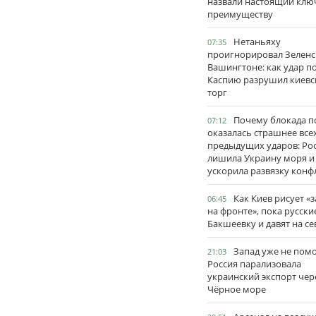
назвали настоящий клю
преимуществу
Нетаньяху
07:35
проигнорировал Зеленс
Вашингтоне: как удар п
Каспию разрушил киевс
торг
Почему блокада п
07:12
оказалась страшнее все
предыдущих ударов: Ро
лишила Украину моря и
ускорила развязку конф
Как Киев рисует «
06:45
на фронте», пока русски
Бакшеевку и давят на се
Запад уже не пом
21:03
Россия парализовала
украинский экспорт чер
Чёрное море