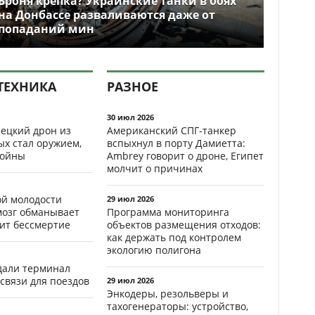
Броня крепка? Украинские танки в боях
на Донбассе разваливаются даже от
попаданий мин
ТЕХНИКА
РАЗНОЕ
30 июл 2026
ецкий дрон из
Американский СПГ-танкер
ых стал оружием,
вспыхнул в порту Дамиетта:
ойны
Ambrey говорит о дроне, Египет
молчит о причинах
ой молодости
29 июл 2026
мозг обманывает
Программа мониторинга
рит бессмертие
объектов размещения отходов:
как держать под контролем
экологию полигона
здали терминал
связи для поездов
29 июл 2026
Энкодеры, резольверы и
тахогенераторы: устройство,