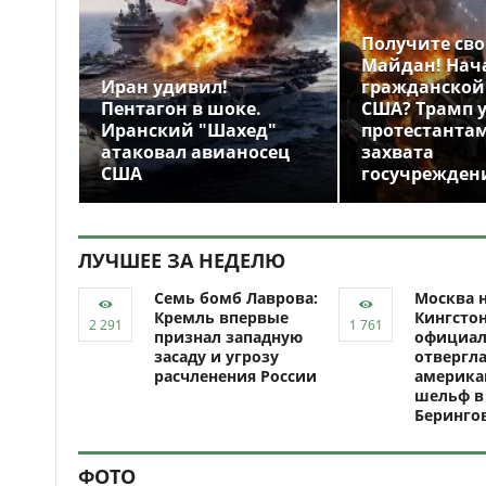
Получите св
Майдан! Нач
Иран удивил!
гражданской
Пентагон в шоке.
США? Трамп 
Иранский "Шахед"
протестантам
атаковал авианосец
захвата
США
госучрежден
ЛУЧШЕЕ ЗА НЕДЕЛЮ
Семь бомб Лаврова:
Москва н
Кремль впервые
Кингсто
признал западную
официал
засаду и угрозу
отвергл
расчленения России
америка
шельф в
Беринго
ФОТО