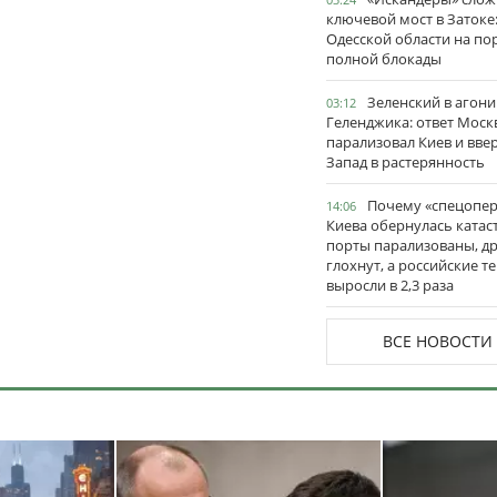
ключевой мост в Затоке
Одесской области на по
полной блокады
Зеленский в агони
03:12
Геленджика: ответ Моск
парализовал Киев и вве
Запад в растерянность
Почему «спецопе
14:06
Киева обернулась катас
порты парализованы, д
глохнут, а российские 
выросли в 2,3 раза
ВСЕ НОВОСТИ