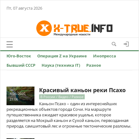
Пт, 07 августа 2026
Юго-Восток
Операция Z на Украине
Инопресса
Бывший СССР
Наука (техника IT)
Разное
Красивый каньон реки Псахо
4-06-2020,
В России / Видео / Разное
21:06
Каньон Псахо – один из интереснейших
рекреационных объектов города Сочи. На маршруте
путешественника ожидает красивое ущелье, которое
разделяется на Мокрый каньон и Сухой каньон, первозданная
природа, самшитовый лес и огромные тектонические разломы.