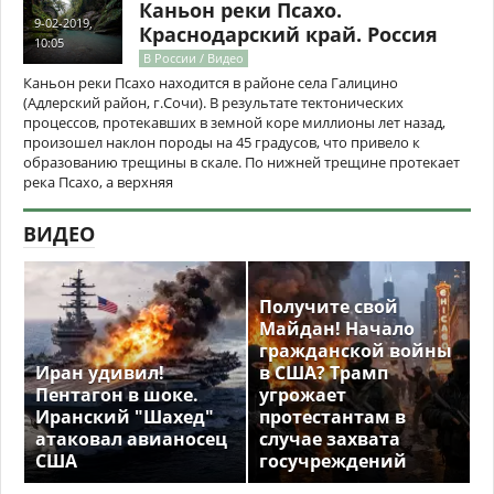
Каньон реки Псахо.
9-02-2019,
Краснодарский край. Россия
10:05
В России / Видео
Каньон реки Псахо находится в районе села Галицино
(Адлерский район, г.Сочи). В результате тектонических
процессов, протекавших в земной коре миллионы лет назад,
произошел наклон породы на 45 градусов, что привело к
образованию трещины в скале. По нижней трещине протекает
река Псахо, а верхняя
ВИДЕО
Получите свой
Майдан! Начало
гражданской войны
Иран удивил!
в США? Трамп
Пентагон в шоке.
угрожает
Иранский "Шахед"
протестантам в
атаковал авианосец
случае захвата
США
госучреждений