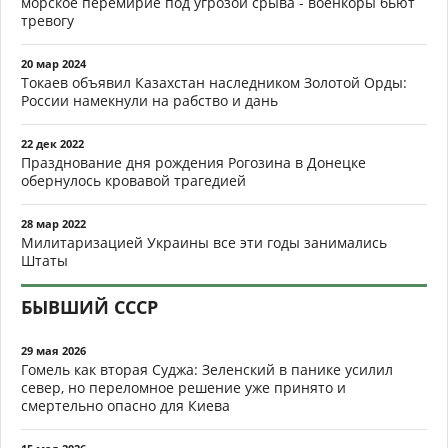
морское перемирие под угрозой срыва - военкоры бьют
тревогу
20 мар 2024
Токаев объявил Казахстан наследником Золотой Орды:
России намекнули на рабство и дань
22 дек 2022
Празднование дня рождения Рогозина в Донецке
обернулось кровавой трагедией
28 мар 2022
Милитаризацией Украины все эти годы занимались
Штаты
БЫВШИЙ СССР
29 мая 2026
Гомель как вторая Суджа: Зеленский в панике усилил
север, но переломное решение уже принято и
смертельно опасно для Киева