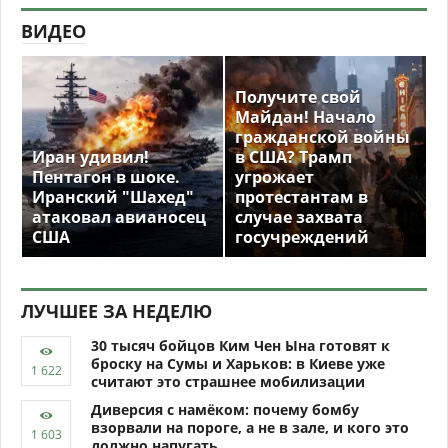
ВИДЕО
Получите свой
Майдан! Начало
гражданской войны
Иран удивил!
в США? Трамп
Пентагон в шоке.
угрожает
Иранский "Шахед"
протестантам в
атаковал авианосец
случае захвата
США
госучреждений
ЛУЧШЕЕ ЗА НЕДЕЛЮ
30 тысяч бойцов Ким Чен Ына готовят к
броску на Сумы и Харьков: в Киеве уже
считают это страшнее мобилизации
Диверсия с намёком: почему бомбу
взорвали на пороге, а не в зале, и кого это
должно напугать