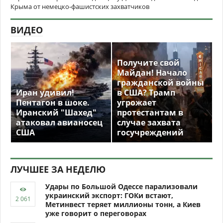
Крыма от немецко-фашистских захватчиков
ВИДЕО
Получите свой
Майдан! Начало
гражданской войны
Иран удивил!
в США? Трамп
Пентагон в шоке.
угрожает
Иранский "Шахед"
протестантам в
атаковал авианосец
случае захвата
США
госучреждений
ЛУЧШЕЕ ЗА НЕДЕЛЮ
Удары по Большой Одессе парализовали
украинский экспорт: ГОКи встают,
Метинвест теряет миллионы тонн, а Киев
уже говорит о переговорах