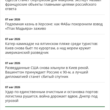
французские объекты главными целями российского
ответа
07 авг 2026
Подземная казнь в Херсоне: как ФАБы похоронили взвод
«Птах Мадьяра» заживо
07 авг 2026
Катер-камикадзе на ялтинском пляже среди туристов:
Киев снова бьёт по курортам, а над морем кружит
американский разведчик
07 авг 2026
Разведданные США снова хлынули в Киев рекой.
Вашингтон принуждает Россию к 90-м, а лучшей
дипломатией станет сбитый спутник
07 авг 2026
Удар по единственным очистным и остановка портов:
логистика рушится, война дорожает вдвое, Днепр под
угрозой