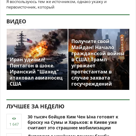
Я воспользуюсь тем же источником, однако укажу и
первоисточник, который
ВИДЕО
Получите свой
Майдан! Начало
гражданской войны
Иран удивил!
в США? Трамп
Пентагон в шоке.
угрожает
Иранский "Шахед"
протестантам в
атаковал авианосец
случае захвата
США
госучреждений
ЛУЧШЕЕ ЗА НЕДЕЛЮ
30 тысяч бойцов Ким Чен Ына готовят к
броску на Сумы и Харьков: в Киеве уже
считают это страшнее мобилизации