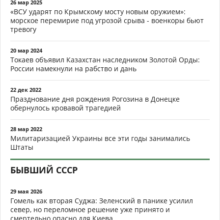
26 мар 2025
«ВСУ ударят по Крымскому мосту новым оружием»:
морское перемирие под угрозой срыва - военкоры бьют
тревогу
20 мар 2024
Токаев объявил Казахстан наследником Золотой Орды:
России намекнули на рабство и дань
22 дек 2022
Празднование дня рождения Рогозина в Донецке
обернулось кровавой трагедией
28 мар 2022
Милитаризацией Украины все эти годы занимались
Штаты
БЫВШИЙ СССР
29 мая 2026
Гомель как вторая Суджа: Зеленский в панике усилил
север, но переломное решение уже принято и
смертельно опасно для Киева