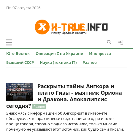
Пт, 07 августа 2026
Юго-Восток
Операция Z на Украине
Инопресса
Бывший СССР
Наука (техника IT)
Разное
Раскрыты тайны Ангкора и
9-02-2016,
плато Гизы - маятник Ориона
22:18
и Дракона. Апокалипсис
сегодня?
Разное
Знакомясь с информацией об Ангкор-Ват в интернете
обнаружил, что практически везде написано одно и тоже,
проще говоря, списано с одного источника, только многие
почему-то не указывают этот источник, как будто сами писали.