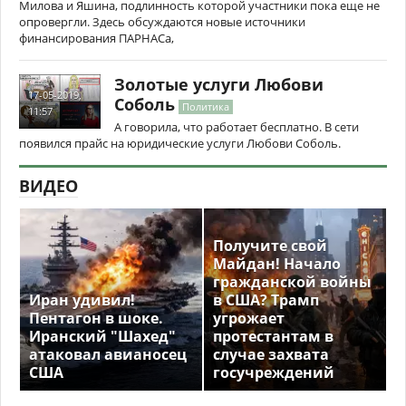
Милова и Яшина, подлинность которой участники пока еще не
опровергли. Здесь обсуждаются новые источники
финансирования ПАРНАСа,
Золотые услуги Любови
17-05-2019,
Соболь
Политика
11:57
А говорила, что работает бесплатно. В сети
появился прайс на юридические услуги Любови Соболь.
ВИДЕО
Получите свой
Майдан! Начало
гражданской войны
Иран удивил!
в США? Трамп
Пентагон в шоке.
угрожает
Иранский "Шахед"
протестантам в
атаковал авианосец
случае захвата
США
госучреждений