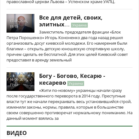
православной церкви Львова – Успенском храме УАПЦ.
Все для детей, своих,
17-06-2016,
элитных…
Украина
15:18
Заместитель председателя фракции «Блок
Петра Порошенко» Игорь Кононенко два года назад решил
организовать досуг киевской молодежи. Его намерения были
благими – открыть детскую юношескую спортивную школу,
причем сделать ее бесплатной. Для этих целей Киевский совет
предоставил в аренду земельный
Богу - Богово, Кесарю -
16-06-2016,
кесарево
Украина
17:07
«Жити по-новому» украинцы начали сразу
после государственного переворота в 2014 году. Преступные
власти тут же начали перекраивать весь установившийся строй,
изменили законы, нормы, правила, которые в большинстве
своем совершенно противоречат нормальному пониманию. На
данный момент взялись за
ВИДЕО