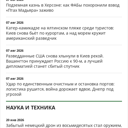
Подземная казнь в Херсоне: как ФАБы похоронили взвод
«Птах Мадьяра» заживо
07 авг 2026
Катер-камикадзе на ялтинском пляже среди туристов:
Киев снова бьёт по курортам, а над морем кружит
американский разведчик
07 авг 2026
Разведданные США снова хлынули в Киев рекой.
Вашингтон принуждает Россию к 90-м, а лучшей
дипломатией станет сбитый спутник
07 авг 2026
Удар по единственным очистным и остановка портов:
логистика рушится, война дорожает вдвое, Днепр под
угрозой
НАУКА И ТЕХНИКА
20 янв 2026
Забытый немецкий дрон из восьмидесятых стал оружием,