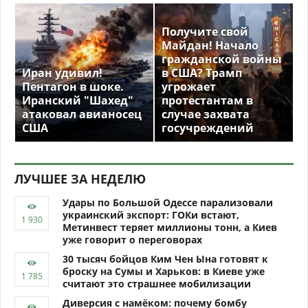
Получите свой
Майдан! Начало
гражданской войны
Иран удивил!
в США? Трамп
Пентагон в шоке.
угрожает
Иранский "Шахед"
протестантам в
атаковал авианосец
случае захвата
США
госучреждений
ЛУЧШЕЕ ЗА НЕДЕЛЮ
Удары по Большой Одессе парализовали
украинский экспорт: ГОКи встают,
Метинвест теряет миллионы тонн, а Киев
уже говорит о переговорах
30 тысяч бойцов Ким Чен Ына готовят к
броску на Сумы и Харьков: в Киеве уже
считают это страшнее мобилизации
Диверсия с намёком: почему бомбу