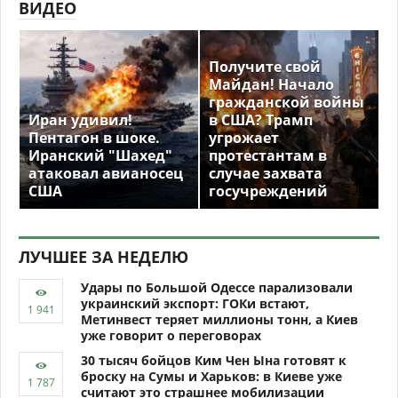
ВИДЕО
Получите свой
Майдан! Начало
гражданской войны
Иран удивил!
в США? Трамп
Пентагон в шоке.
угрожает
Иранский "Шахед"
протестантам в
атаковал авианосец
случае захвата
США
госучреждений
ЛУЧШЕЕ ЗА НЕДЕЛЮ
Удары по Большой Одессе парализовали
украинский экспорт: ГОКи встают,
Метинвест теряет миллионы тонн, а Киев
уже говорит о переговорах
30 тысяч бойцов Ким Чен Ына готовят к
броску на Сумы и Харьков: в Киеве уже
считают это страшнее мобилизации