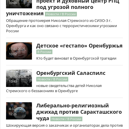
проект и духовный центр РПЦ
10:00
под угрозой полного
уничтожения
Новости / В России
Обращение протоиерея Николая Стремского из СИЗО-3 г.
Оренбурга и как оно связано с террористическими угрозами
России
Детское «гестапо» Оренбуржья
17-02-2020,
В России
10:02
Кто будет виноват в Оренбургской трагедии
Оренбургский Саласпилс
10-02-2020,
Новости / В России
10:40
новые свидетельства детей Николая
Стремского о беззакониях в Оренбурге
Либерально-религиозный
4-02-2020,
джихад против Саракташского
12:26
чуда
Новости / В России
Шокирующая версия о заказчиках и организаторах дела против