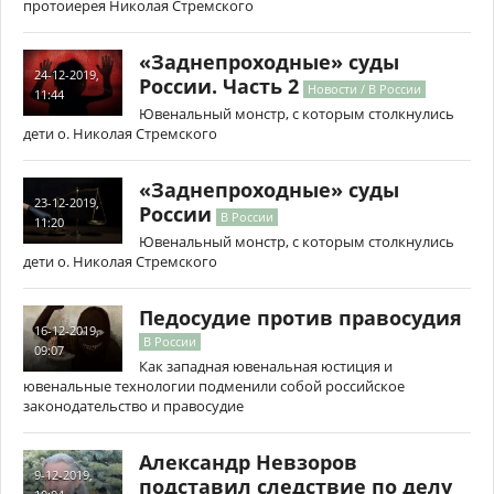
протоиерея Николая Стремского
«Заднепроходные» суды
24-12-2019,
России. Часть 2
Новости / В России
11:44
Ювенальный монстр, с которым столкнулись
дети о. Николая Стремского
«Заднепроходные» суды
23-12-2019,
России
В России
11:20
Ювенальный монстр, с которым столкнулись
дети о. Николая Стремского
Педосудие против правосудия
16-12-2019,
В России
09:07
Как западная ювенальная юстиция и
ювенальные технологии подменили собой российское
законодательство и правосудие
Александр Невзоров
9-12-2019,
подставил следствие по делу