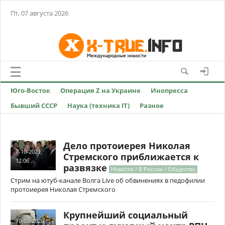
Пт, 07 августа 2026
Юго-Восток
Операция Z на Украине
Инопресса
Бывший СССР
Наука (техника IT)
Разное
Дело протоиерея Николая
7-10-2021,
Стремского приближается к
12:06
развязке
Новости / В России / Общество
Стрим на ютуб-канале Волга Live об обвинениях в педофилии
протоиерея Николая Стремского
Крупнейший социальный
10-03-2020,