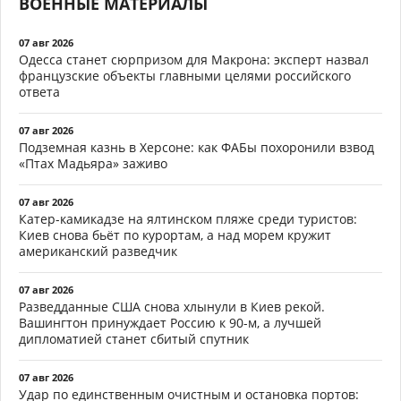
ВОЕННЫЕ МАТЕРИАЛЫ
07 авг 2026
Одесса станет сюрпризом для Макрона: эксперт назвал
французские объекты главными целями российского
ответа
07 авг 2026
Подземная казнь в Херсоне: как ФАБы похоронили взвод
«Птах Мадьяра» заживо
07 авг 2026
Катер-камикадзе на ялтинском пляже среди туристов:
Киев снова бьёт по курортам, а над морем кружит
американский разведчик
07 авг 2026
Разведданные США снова хлынули в Киев рекой.
Вашингтон принуждает Россию к 90-м, а лучшей
дипломатией станет сбитый спутник
07 авг 2026
Удар по единственным очистным и остановка портов: