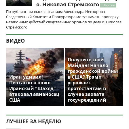
10:04
о. Николая Стремского
В России
По публичным высказываниям Александра Невзорова
Следственный Комитет и Прокуратура могут начать проверку
незаконных действий следственных органов по делу о. Николая
Стремского
ВИДЕО
Получите свой
Майдан! Начало
гражданской войны
Иран удивил!
в США? Трамп
Пентагон в шоке.
угрожает
Иранский "Шахед"
протестантам в
атаковал авианосец
случае захвата
США
госучреждений
ЛУЧШЕЕ ЗА НЕДЕЛЮ