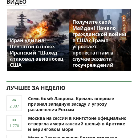
ВИДЕО
Получите свой
Майдан! Начало
гражданской войны
Иран удивил!
в США? Трамп
Пентагон в шоке.
угрожает
Иранский "Шахед"
протестантам в
атаковал авианосец
случае захвата
США
госучреждений
ЛУЧШЕЕ ЗА НЕДЕЛЮ
Семь бомб Лаврова: Кремль впервые
признал западную засаду и угрозу
расчленения России
Москва на сессии в Кингстоне официально
отвергла американский шельф в Арктике
и Беринговом море
Мост в Затоке рухнул: Россия отрезала