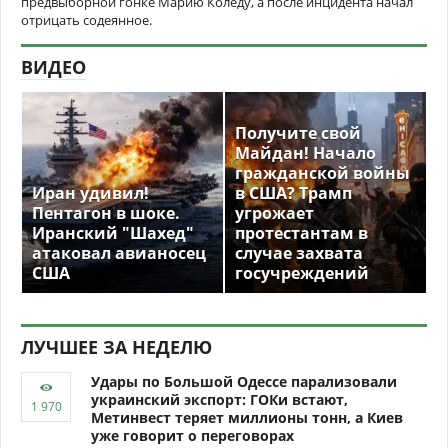
предвыборной гонке Марию Коледу, а после инцидента начал
отрицать содеянное.
ВИДЕО
Получите свой
Майдан! Начало
гражданской войны
Иран удивил!
в США? Трамп
Пентагон в шоке.
угрожает
Иранский "Шахед"
протестантам в
атаковал авианосец
случае захвата
США
госучреждений
ЛУЧШЕЕ ЗА НЕДЕЛЮ
Удары по Большой Одессе парализовали
украинский экспорт: ГОКи встают,
Метинвест теряет миллионы тонн, а Киев
уже говорит о переговорах