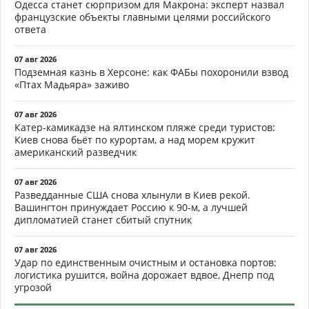
Одесса станет сюрпризом для Макрона: эксперт назвал
французские объекты главными целями российского
ответа
07 авг 2026
Подземная казнь в Херсоне: как ФАБы похоронили взвод
«Птах Мадьяра» заживо
07 авг 2026
Катер-камикадзе на ялтинском пляже среди туристов:
Киев снова бьёт по курортам, а над морем кружит
американский разведчик
07 авг 2026
Разведданные США снова хлынули в Киев рекой.
Вашингтон принуждает Россию к 90-м, а лучшей
дипломатией станет сбитый спутник
07 авг 2026
Удар по единственным очистным и остановка портов:
логистика рушится, война дорожает вдвое, Днепр под
угрозой