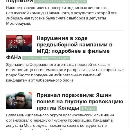
подписей
В России / Политика / Общество
Наконец завершились проверки подписных листов так
называемой команды Навального, в результате которой вся
либеральная тусовка была снята с выборов в депутаты
Мосгордумы.
Нарушения в ходе
16-07-2019,
предвыборной кампании в
17:03
МГД: подробнее в фильме
ФАНа
В России / Общество / Видео
Журналисты Федерального агентства новостей показали
истинное лицо несистемщиков и раскрыли глаза на неприятные
подробности проведения избирательных кампаний
кандидатами от либерального блока.
Признал поражение: Яшин
3-07-2019,
пошел на гнусную провокацию
15:07
против Коледы
В России
Глава муниципального округа Красносельский Илья Яшин
организовал очередную гнусную провокацию. Кандидат в
депутаты Мосгордумы наехал на своего конкурента по