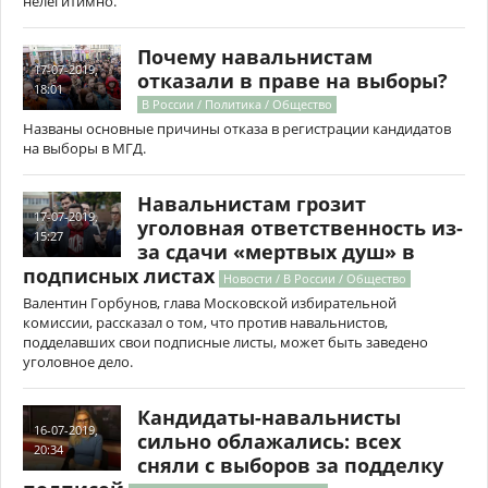
нелегитимно.
Почему навальнистам
17-07-2019,
отказали в праве на выборы?
18:01
В России / Политика / Общество
Названы основные причины отказа в регистрации кандидатов
на выборы в МГД.
Навальнистам грозит
17-07-2019,
уголовная ответственность из-
15:27
за сдачи «мертвых душ» в
подписных листах
Новости / В России / Общество
Валентин Горбунов, глава Московской избирательной
комиссии, рассказал о том, что против навальнистов,
подделавших свои подписные листы, может быть заведено
уголовное дело.
Кандидаты-навальнисты
16-07-2019,
сильно облажались: всех
20:34
сняли с выборов за подделку