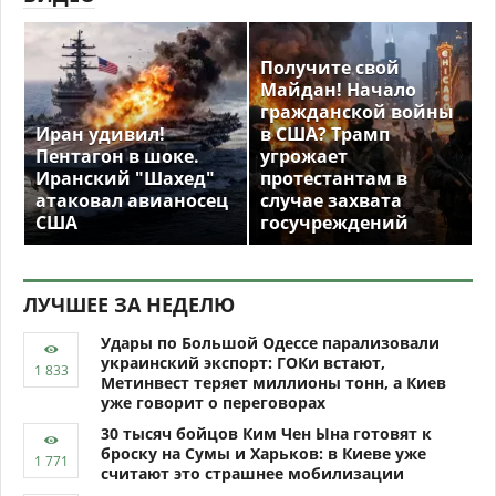
Получите свой
Майдан! Начало
гражданской войны
Иран удивил!
в США? Трамп
Пентагон в шоке.
угрожает
Иранский "Шахед"
протестантам в
атаковал авианосец
случае захвата
США
госучреждений
ЛУЧШЕЕ ЗА НЕДЕЛЮ
Удары по Большой Одессе парализовали
украинский экспорт: ГОКи встают,
Метинвест теряет миллионы тонн, а Киев
уже говорит о переговорах
30 тысяч бойцов Ким Чен Ына готовят к
броску на Сумы и Харьков: в Киеве уже
считают это страшнее мобилизации