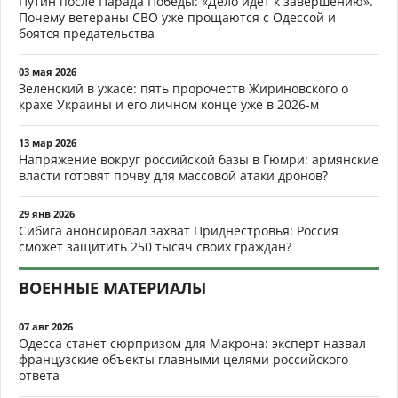
Путин после Парада Победы: «Дело идёт к завершению».
Почему ветераны СВО уже прощаются с Одессой и
боятся предательства
03 мая 2026
Зеленский в ужасе: пять пророчеств Жириновского о
крахе Украины и его личном конце уже в 2026-м
13 мар 2026
Напряжение вокруг российской базы в Гюмри: армянские
власти готовят почву для массовой атаки дронов?
29 янв 2026
Сибига анонсировал захват Приднестровья: Россия
сможет защитить 250 тысяч своих граждан?
ВОЕННЫЕ МАТЕРИАЛЫ
07 авг 2026
Одесса станет сюрпризом для Макрона: эксперт назвал
французские объекты главными целями российского
ответа