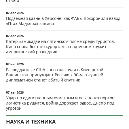
ответа
07 авг 2026
Подземная казнь в Херсоне: как ФАБы похоронили взвод
«Птах Мадьяра» заживо
07 авг 2026
Катер-камикадзе на ялтинском пляже среди туристов:
Киев снова бьёт по курортам, а над морем кружит
американский разведчик
07 авг 2026
Разведданные США снова хлынули в Киев рекой.
Вашингтон принуждает Россию к 90-м, а лучшей
дипломатией станет сбитый спутник
07 авг 2026
Удар по единственным очистным и остановка портов:
логистика рушится, война дорожает вдвое, Днепр под
угрозой
НАУКА И ТЕХНИКА