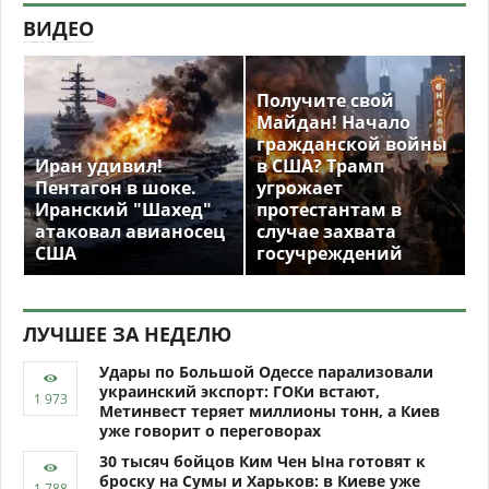
ВИДЕО
Получите свой
Майдан! Начало
гражданской войны
Иран удивил!
в США? Трамп
Пентагон в шоке.
угрожает
Иранский "Шахед"
протестантам в
атаковал авианосец
случае захвата
США
госучреждений
ЛУЧШЕЕ ЗА НЕДЕЛЮ
Удары по Большой Одессе парализовали
украинский экспорт: ГОКи встают,
Метинвест теряет миллионы тонн, а Киев
уже говорит о переговорах
30 тысяч бойцов Ким Чен Ына готовят к
броску на Сумы и Харьков: в Киеве уже