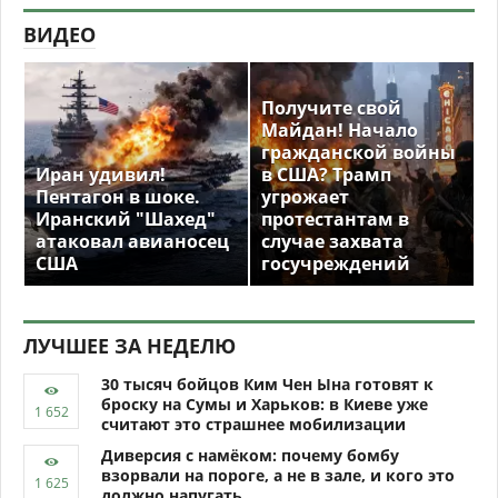
ВИДЕО
Получите свой
Майдан! Начало
гражданской войны
Иран удивил!
в США? Трамп
Пентагон в шоке.
угрожает
Иранский "Шахед"
протестантам в
атаковал авианосец
случае захвата
США
госучреждений
ЛУЧШЕЕ ЗА НЕДЕЛЮ
30 тысяч бойцов Ким Чен Ына готовят к
броску на Сумы и Харьков: в Киеве уже
считают это страшнее мобилизации
Диверсия с намёком: почему бомбу
взорвали на пороге, а не в зале, и кого это
должно напугать