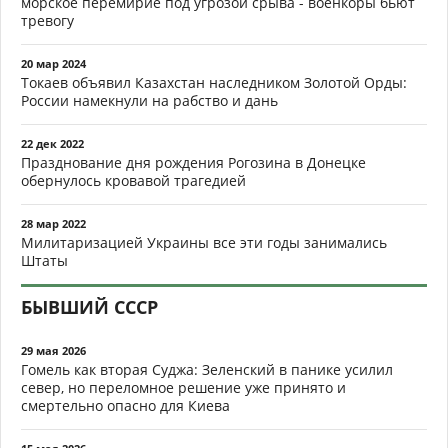
морское перемирие под угрозой срыва - военкоры бьют
тревогу
20 мар 2024
Токаев объявил Казахстан наследником Золотой Орды:
России намекнули на рабство и дань
22 дек 2022
Празднование дня рождения Рогозина в Донецке
обернулось кровавой трагедией
28 мар 2022
Милитаризацией Украины все эти годы занимались
Штаты
БЫВШИЙ СССР
29 мая 2026
Гомель как вторая Суджа: Зеленский в панике усилил
север, но переломное решение уже принято и
смертельно опасно для Киева