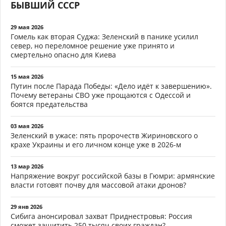
БЫВШИЙ СССР
29 мая 2026
Гомель как вторая Суджа: Зеленский в панике усилил
север, но переломное решение уже принято и
смертельно опасно для Киева
15 мая 2026
Путин после Парада Победы: «Дело идёт к завершению».
Почему ветераны СВО уже прощаются с Одессой и
боятся предательства
03 мая 2026
Зеленский в ужасе: пять пророчеств Жириновского о
крахе Украины и его личном конце уже в 2026-м
13 мар 2026
Напряжение вокруг российской базы в Гюмри: армянские
власти готовят почву для массовой атаки дронов?
29 янв 2026
Сибига анонсировал захват Приднестровья: Россия
сможет защитить 250 тысяч своих граждан?