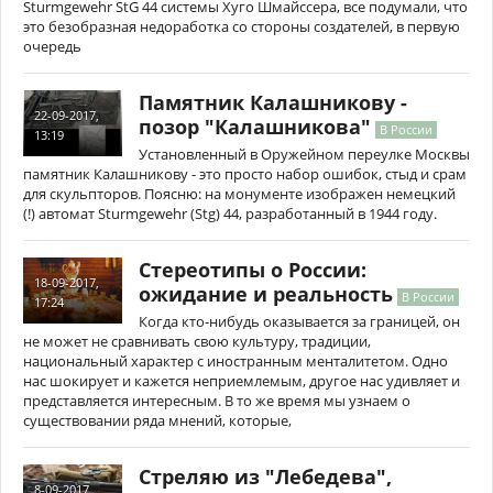
Sturmgewehr StG 44 системы Хуго Шмайссера, все подумали, что
это безобразная недоработка со стороны создателей, в первую
очередь
Памятник Калашникову -
22-09-2017,
позор "Калашникова"
В России
13:19
Установленный в Оружейном переулке Москвы
памятник Калашникову - это просто набор ошибок, стыд и срам
для скульпторов. Поясню: на монументе изображен немецкий
(!) автомат Sturmgewehr (Stg) 44, разработанный в 1944 году.
Стереотипы о России:
18-09-2017,
ожидание и реальность
В России
17:24
Когда кто-нибудь оказывается за границей, он
не может не сравнивать свою культуру, традиции,
национальный характер с иностранным менталитетом. Одно
нас шокирует и кажется неприемлемым, другое нас удивляет и
представляется интересным. В то же время мы узнаем о
существовании ряда мнений, которые,
Стреляю из "Лебедева",
8-09-2017,