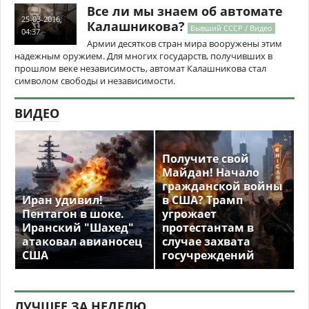
Все ли мы знаем об автомате
25-03-2016,
Калашникова?
Бывший СССР / Видео
04:37
Армии десятков стран мира вооружены этим
надежным оружием. Для многих государств, получивших в
прошлом веке независимость, автомат Калашникова стал
символом свободы и независимости.
ВИДЕО
Получите свой
Майдан! Начало
гражданской войны
Иран удивил!
в США? Трамп
Пентагон в шоке.
угрожает
Иранский "Шахед"
протестантам в
атаковал авианосец
случае захвата
США
госучреждений
ЛУЧШЕЕ ЗА НЕДЕЛЮ