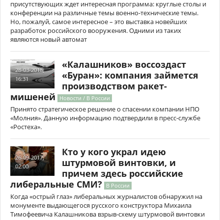
присутствующих ждет интересная программа: круглые столы и
конференции на различные темы военно-технические темы.
Но, пожалуй, самое интересное – это выставка новейших
разработок российского вооружения. Одними из таких
являются новый автомат
«Калашников» воссоздаст
28-03-2018,
«Буран»: компания займется
16:31
производством ракет-
мишеней
Новости / В России
Принято стратегическое решение о спасении компании НПО
«Молния». Данную информацию подтвердили в пресс-службе
«Ростеха».
Кто у кого украл идею
26-09-2017,
штурмовой винтовки, и
02:00
причем здесь российские
либеральные СМИ?
В России
Когда «острый глаз» либеральных журналистов обнаружил на
монументе выдающегося русского конструктора Михаила
Тимофеевича Калашникова взрыв-схему штурмовой винтовки