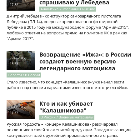
спрашиваю у Лебедева
17:32
Аналитика информация мнение
Дмитрий Лебедев - конструктор самозарядного пистолета
Лебедеваа (ПЛ-14), впервые представленногфо широкой
публике в 2015 году на международном форуме "Армия-2015",
любезно ответил на вопросы прямо на полигоне КК в рамках
"Армии-2017".
Возвращение «Ижа»: в России
7-07-2017,
создают военную версию
13:53
легендарного мотоцикла
Новости / В России
Стало известно, что концерт «Калашников» уже начал вести
работы над новыми вариантами известного мотоцикла «Иж».
Кто и как убивает
3-03-2017,
"Калашникова"
11:37
В России / Военные материалы
Русская гордость – концерн Калашникова - разочаровал
поклонников своей знаменитой продукции. Западные санкции,
коснувшиеся всей оружейной промышленности страны,