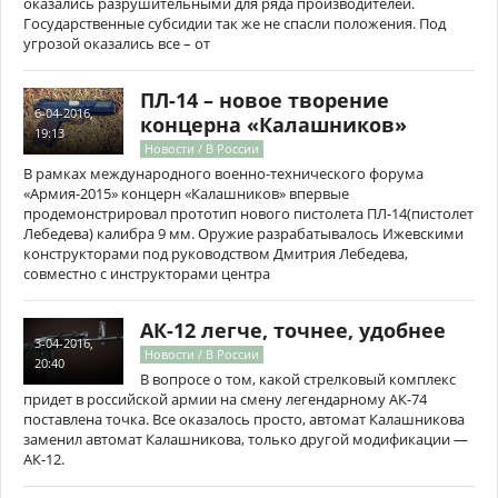
оказались разрушительными для ряда производителей.
Государственные субсидии так же не спасли положения. Под
угрозой оказались все – от
ПЛ-14 – новое творение
6-04-2016,
концерна «Калашников»
19:13
Новости / В России
В рамках международного военно-технического форума
«Армия-2015» концерн «Калашников» впервые
продемонстрировал прототип нового пистолета ПЛ-14(пистолет
Лебедева) калибра 9 мм. Оружие разрабатывалось Ижевскими
конструкторами под руководством Дмитрия Лебедева,
совместно с инструкторами центра
АК-12 легче, точнее, удобнее
3-04-2016,
Новости / В России
20:40
В вопросе о том, какой стрелковый комплекс
придет в российской армии на смену легендарному АК-74
поставлена точка. Все оказалось просто, автомат Калашникова
заменил автомат Калашникова, только другой модификации —
АК-12.