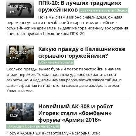
ППК-20: В лучших традициях
13-08-2020,
оружейников
Военные материалы / Видео
17:11
Пока мы с вами мирно сидели дома, ожидая
перемены участи и послаблений в карантине, российские
оружейники не дремали и выдали на гора новинку вооружения
- пистолет пулемет Калашникова ППК -20
Какую правду о Калашникове
20-02-2020,
скрывают оружейники?
11:36
Военные материалы
Сколько правды вынес бурный поток перестройки в начале
эпохи перемен. Только военным удалось сохранить свои
секреты, но и над ними начала рассеиваться завеса тайны. И
самая страшная из них - кто на самом деле изобрел автомат
Калашникова.
Новейший АК-308 и робот
21-08-2018,
Игорек стали «бомбами»
13:29
форума «Армия 2018»
В России / Военные материалы
Форум «Армия 2018» стартовал уже сегодня. Всех