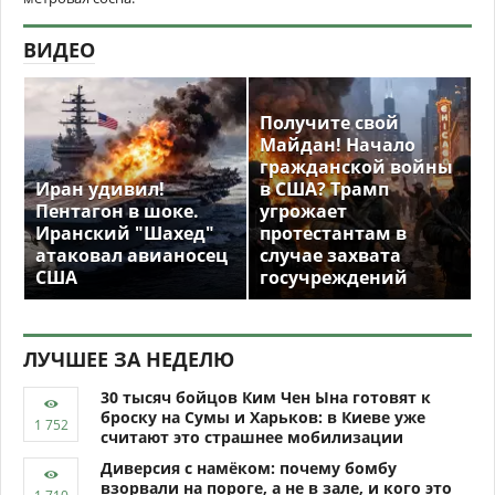
ВИДЕО
Получите свой
Майдан! Начало
гражданской войны
Иран удивил!
в США? Трамп
Пентагон в шоке.
угрожает
Иранский "Шахед"
протестантам в
атаковал авианосец
случае захвата
США
госучреждений
ЛУЧШЕЕ ЗА НЕДЕЛЮ
30 тысяч бойцов Ким Чен Ына готовят к
броску на Сумы и Харьков: в Киеве уже
считают это страшнее мобилизации
Диверсия с намёком: почему бомбу
взорвали на пороге, а не в зале, и кого это