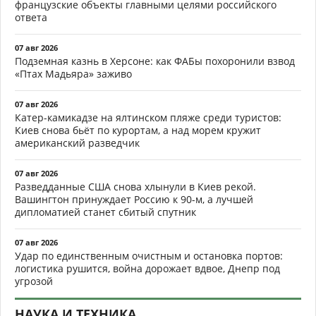
французские объекты главными целями российского
ответа
07 авг 2026
Подземная казнь в Херсоне: как ФАБы похоронили взвод
«Птах Мадьяра» заживо
07 авг 2026
Катер-камикадзе на ялтинском пляже среди туристов:
Киев снова бьёт по курортам, а над морем кружит
американский разведчик
07 авг 2026
Разведданные США снова хлынули в Киев рекой.
Вашингтон принуждает Россию к 90-м, а лучшей
дипломатией станет сбитый спутник
07 авг 2026
Удар по единственным очистным и остановка портов:
логистика рушится, война дорожает вдвое, Днепр под
угрозой
НАУКА И ТЕХНИКА