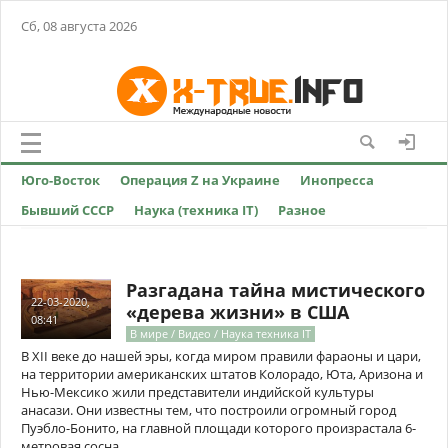
Сб, 08 августа 2026
Юго-Восток
Операция Z на Украине
Инопресса
Бывший СССР
Наука (техника IT)
Разное
Разгадана тайна мистического
22-03-2020,
«дерева жизни» в США
08:41
В мире / Видео / Наука техника IT
В XII веке до нашей эры, когда миром правили фараоны и цари,
на территории американских штатов Колорадо, Юта, Аризона и
Нью-Мексико жили представители индийской культуры
анасази. Они известны тем, что построили огромный город
Пуэбло-Бонито, на главной площади которого произрастала 6-
метровая сосна.