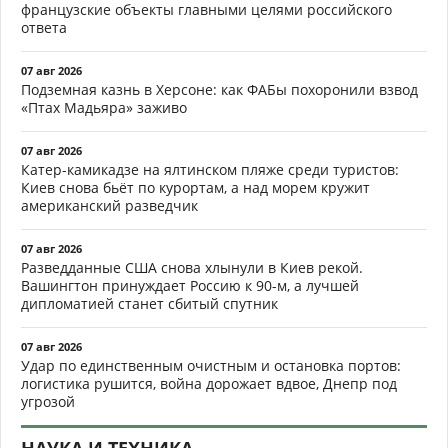
французские объекты главными целями российского
ответа
07 авг 2026
Подземная казнь в Херсоне: как ФАБы похоронили взвод
«Птах Мадьяра» заживо
07 авг 2026
Катер-камикадзе на ялтинском пляже среди туристов:
Киев снова бьёт по курортам, а над морем кружит
американский разведчик
07 авг 2026
Разведданные США снова хлынули в Киев рекой.
Вашингтон принуждает Россию к 90-м, а лучшей
дипломатией станет сбитый спутник
07 авг 2026
Удар по единственным очистным и остановка портов:
логистика рушится, война дорожает вдвое, Днепр под
угрозой