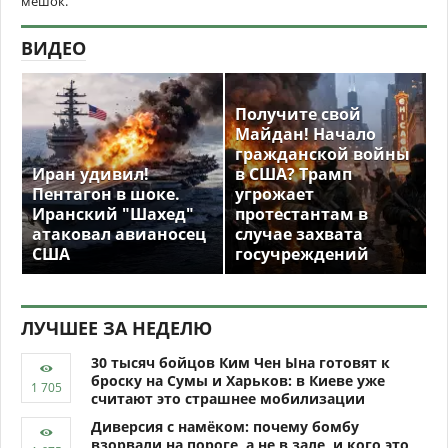
мешок.
ВИДЕО
Получите свой
Майдан! Начало
гражданской войны
Иран удивил!
в США? Трамп
Пентагон в шоке.
угрожает
Иранский "Шахед"
протестантам в
атаковал авианосец
случае захвата
США
госучреждений
ЛУЧШЕЕ ЗА НЕДЕЛЮ
30 тысяч бойцов Ким Чен Ына готовят к
броску на Сумы и Харьков: в Киеве уже
считают это страшнее мобилизации
Диверсия с намёком: почему бомбу
взорвали на пороге, а не в зале, и кого это