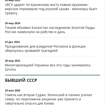
26 мар 2025
«ВСУ ударят по Крымскому мосту новым оружием»:
морское перемирие под угрозой срыва - военкоры бьют
тревогу
20 мар 2024
Токаев объявил Казахстан наследником Золотой Орды:
России намекнули на рабство и дань
22 дек 2022
Празднование дня рождения Рогозина в Донецке
обернулось кровавой трагедией
28 мар 2022
Милитаризацией Украины все эти годы занимались
Штаты
БЫВШИЙ СССР
29 мая 2026
Гомель как вторая Суджа: Зеленский в панике усилил
север, но переломное решение уже принято и
смертельно опасно для Киева