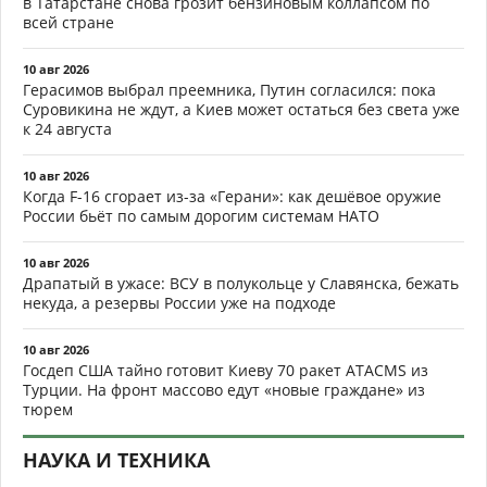
в Татарстане снова грозит бензиновым коллапсом по
всей стране
10 авг 2026
Герасимов выбрал преемника, Путин согласился: пока
Суровикина не ждут, а Киев может остаться без света уже
к 24 августа
10 авг 2026
Когда F-16 сгорает из-за «Герани»: как дешёвое оружие
России бьёт по самым дорогим системам НАТО
10 авг 2026
Драпатый в ужасе: ВСУ в полукольце у Славянска, бежать
некуда, а резервы России уже на подходе
10 авг 2026
Госдеп США тайно готовит Киеву 70 ракет ATACMS из
Турции. На фронт массово едут «новые граждане» из
тюрем
НАУКА И ТЕХНИКА