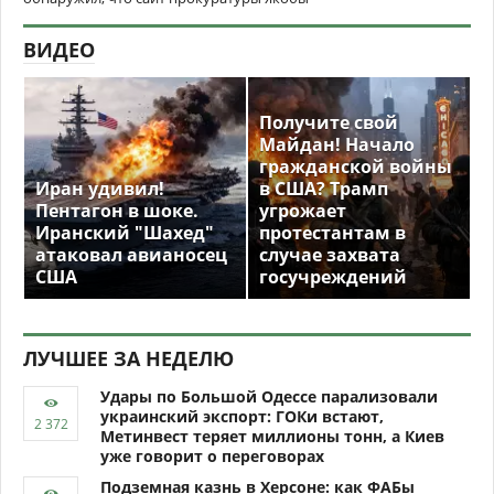
ВИДЕО
Получите свой
Майдан! Начало
гражданской войны
Иран удивил!
в США? Трамп
Пентагон в шоке.
угрожает
Иранский "Шахед"
протестантам в
атаковал авианосец
случае захвата
США
госучреждений
ЛУЧШЕЕ ЗА НЕДЕЛЮ
Удары по Большой Одессе парализовали
украинский экспорт: ГОКи встают,
Метинвест теряет миллионы тонн, а Киев
уже говорит о переговорах
Подземная казнь в Херсоне: как ФАБы