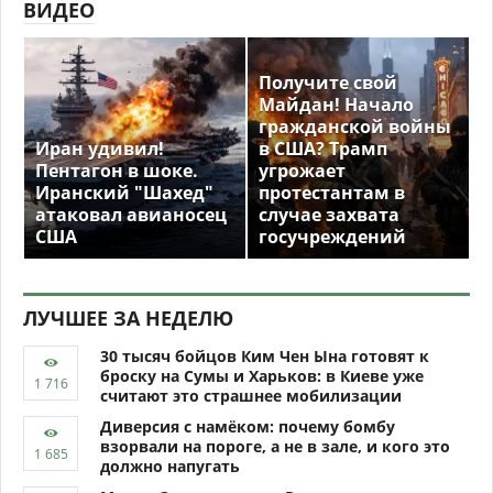
ВИДЕО
Получите свой
Майдан! Начало
гражданской войны
Иран удивил!
в США? Трамп
Пентагон в шоке.
угрожает
Иранский "Шахед"
протестантам в
атаковал авианосец
случае захвата
США
госучреждений
ЛУЧШЕЕ ЗА НЕДЕЛЮ
30 тысяч бойцов Ким Чен Ына готовят к
броску на Сумы и Харьков: в Киеве уже
считают это страшнее мобилизации
Диверсия с намёком: почему бомбу
взорвали на пороге, а не в зале, и кого это
должно напугать