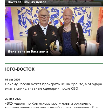
Восставший из пепла
День взятия Бастилии
ЮГО-ВОСТОК
03 авг 2026
Почему Россия может проиграть не на фронте, а от удара
элит в спину: главные сценарии после СВО
26 мар 2025
«ВСУ ударят по Крымскому мосту новым оружием»:
морское перемирие под угрозой срыва - военкоры бьют