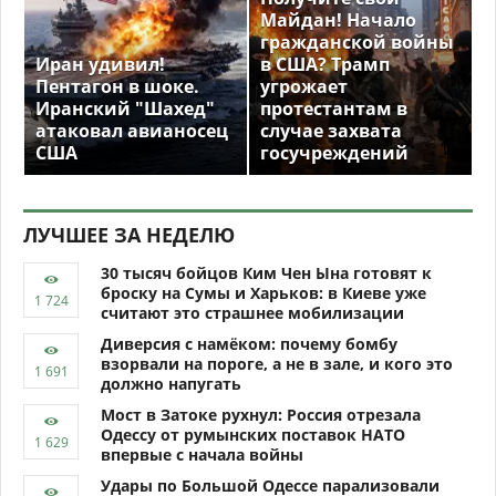
Майдан! Начало
гражданской войны
Иран удивил!
в США? Трамп
Пентагон в шоке.
угрожает
Иранский "Шахед"
протестантам в
атаковал авианосец
случае захвата
США
госучреждений
ЛУЧШЕЕ ЗА НЕДЕЛЮ
30 тысяч бойцов Ким Чен Ына готовят к
броску на Сумы и Харьков: в Киеве уже
считают это страшнее мобилизации
Диверсия с намёком: почему бомбу
взорвали на пороге, а не в зале, и кого это
должно напугать
Мост в Затоке рухнул: Россия отрезала
Одессу от румынских поставок НАТО
впервые с начала войны
Удары по Большой Одессе парализовали