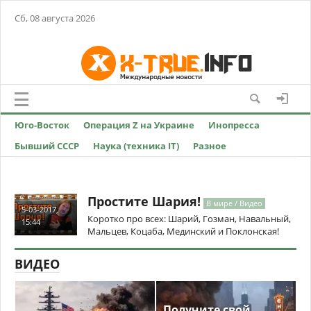
Сб, 08 августа 2026
Юго-Восток
Операция Z на Украине
Инопресса
Бывший СССР
Наука (техника IT)
Разное
Простите Шария!
В мире / Видео
5-03-2017,
Коротко про всех: Шарий, Гозман, Навальный,
15:44
Мальцев, Коцаба, Мединский и Поклонская!
ВИДЕО
Получите свой