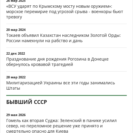
26 мар 2025
«ВСУ ударят по Крымскому мосту новым оружием»:
морское перемирие под угрозой срыва - военкоры бьют
тревогу
20 мар 2024
Токаев объявил Казахстан наследником Золотой Орды:
России намекнули на рабство и дань
22 дек 2022
Празднование дня рождения Рогозина в Донецке
обернулось кровавой трагедией
28 мар 2022
Милитаризацией Украины все эти годы занимались
Штаты
БЫВШИЙ СССР
29 мая 2026
Гомель как вторая Суджа: Зеленский в панике усилил
север, но переломное решение уже принято и
смертельно опасно для Киева