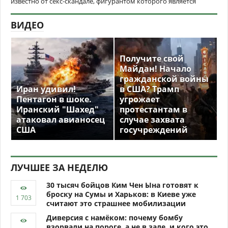
известно от секс-скандале, фигурантом которого является
ВИДЕО
Получите свой
Майдан! Начало
гражданской войны
Иран удивил!
в США? Трамп
Пентагон в шоке.
угрожает
Иранский "Шахед"
протестантам в
атаковал авианосец
случае захвата
США
госучреждений
ЛУЧШЕЕ ЗА НЕДЕЛЮ
30 тысяч бойцов Ким Чен Ына готовят к
броску на Сумы и Харьков: в Киеве уже
считают это страшнее мобилизации
Диверсия с намёком: почему бомбу
взорвали на пороге, а не в зале, и кого это