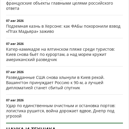
французские объекты главными целями российского
ответа
07 авг 2026
Подземная казнь в Херсоне: как ФАБы похоронили взвод
«Птах Мадьяра» заживо
07 авг 2026
Катер-камикадзе на ялтинском пляже среди туристов:
Киев снова бьёт по курортам, а над морем кружит
американский разведчик
07 авг 2026
Разведданные США снова хлынули в Киев рекой.
Вашингтон принуждает Россию к 90-м, а лучшей
дипломатией станет сбитый спутник
07 авг 2026
Удар по единственным очистным и остановка портов:
логистика рушится, война дорожает вдвое, Днепр под
угрозой