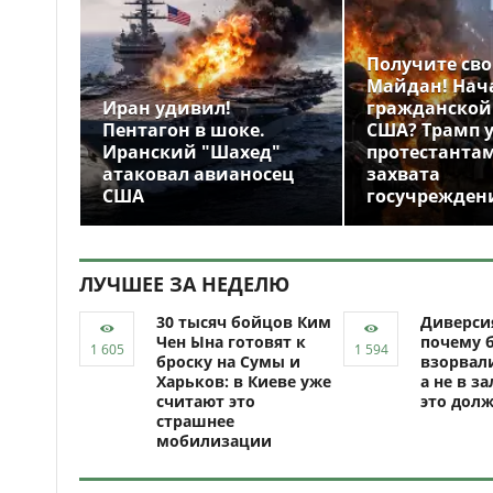
Получите св
Майдан! Нач
Иран удивил!
гражданской
Пентагон в шоке.
США? Трамп 
Иранский "Шахед"
протестантам
атаковал авианосец
захвата
США
госучрежден
ЛУЧШЕЕ ЗА НЕДЕЛЮ
30 тысяч бойцов Ким
Диверси
Чен Ына готовят к
почему 
броску на Сумы и
взорвали
Харьков: в Киеве уже
а не в за
считают это
это долж
страшнее
мобилизации