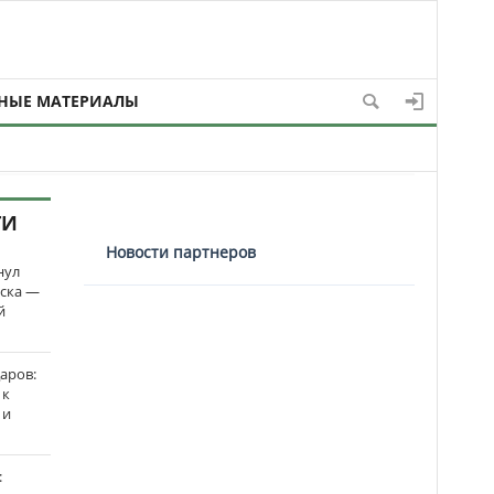
НЫЕ МАТЕРИАЛЫ
ТИ
Новости партнеров
нул
рска —
й
аров:
 к
 и
: