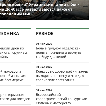
Броня крепка? Украинские танки в боях
на Донбассе разваливаются даже от
попаданий мин
ТЕХНИКА
РАЗНОЕ
30 июл 2026
ецкий дрон из
Боль в грудном отделе: как
ых стал оружием,
понять причины и вернуть
ойны
свободу движений
30 июл 2026
ой молодости
Конкурс по хореографии: зачем
мозг обманывает
выходить на сцену и что дают
рит бессмертие
творческие состязания
30 июл 2026
здали терминал
Всероссийский
связи для поездов
хореографический конкурс как
ступень к мастерству