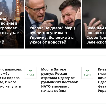
ой
ало
 войны в
угрожает
Указал на дверь! Мерц
Зеленый 
 в случае
публично унижает
попался н
Украину. Зеленский в
Скоро Тр
ий
ужасе от новостей
Зеленско
я с намёком:
Мост в Затоке
Кие
бомбу
рухнул: Россия
глав
 на пороге,
отрезала Одессу от
поче
ле, и кого
румынских поставок
Одес
но напугать
НАТО впервые с
фат
начала войны
Укр