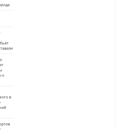
города
е
 бьёт
ставали
о
ет
ы
ч к
кого в
о
кий
ортов
х