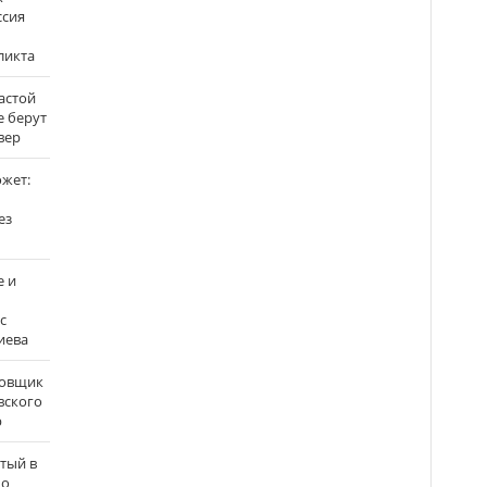
ссия
ликта
застой
е берут
вер
ожет:
ез
е и
с
иева
бовщик
вского
р
атый в
по