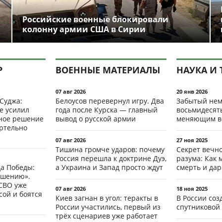
Российские военные блокировали
колонну армии США в Сирии
Р
ВОЕННЫЕ МАТЕРИАЛЫ
НАУКА И 
07 авг 2026
20 янв 2026
 Суджа:
Белоусов перевернул игру. Два
Забытый нем
е усилил
года после Курска — главный
восьмидесят
мное решение
вывод о русской армии
меняющим в
ертельно
07 авг 2026
27 ноя 2025
Тишина громче ударов: почему
Секрет вечн
Россия перешла к доктрине Дуэ,
разума: Как 
да Победы:
а Украина и Запад просто ждут
смерть и да
ршению».
СВО уже
07 авг 2026
18 ноя 2025
ой и боятся
Киев загнан в угол: теракты в
В России со
России участились, первый из
спутниковой 
трёх сценариев уже работает