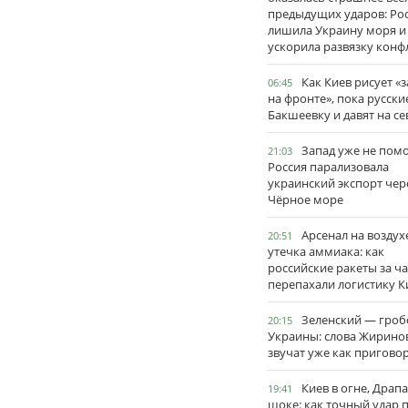
предыдущих ударов: Ро
лишила Украину моря и
ускорила развязку конф
Как Киев рисует «
06:45
на фронте», пока русски
Бакшеевку и давят на се
Запад уже не пом
21:03
Россия парализовала
украинский экспорт чер
Чёрное море
Арсенал на воздух
20:51
утечка аммиака: как
российские ракеты за ча
перепахали логистику К
Зеленский — гро
20:15
Украины: слова Жирино
звучат уже как пригово
Киев в огне, Драп
19:41
шоке: как точный удар 