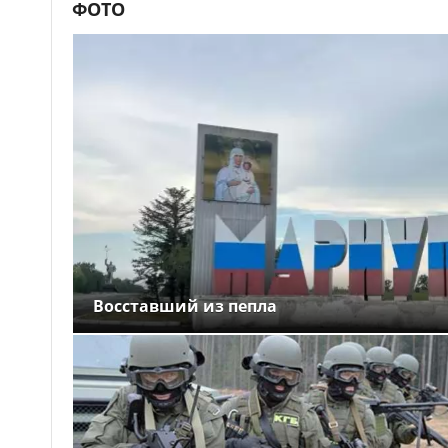
ФОТО
Восставший из пепла