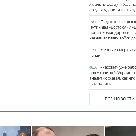
Хмельницкому и баллис
августа ударили по тылу
Подготовка к рывк
19:33
Путин дал «Востоку» и «
новых командиров и вп
назначил главу войск д
Жизнь и смерть Р
11:00
Ганди
«Рассвет» уже раб
06:05
над Украиной. Украинск
аналитик сказал, как его
остановить
ВСЕ НОВОСТИ