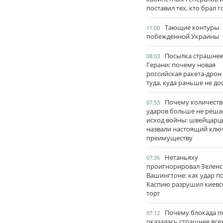
поставил тех, кто брал 
Тающие контуры
11:00
побеждённой Украины
Посылка страшне
08:03
Герани: почему новая
российская ракета-дрон
туда, куда раньше не до
Почему количеств
07:53
ударов больше не реша
исход войны: швейцарц
назвали настоящий клю
преимуществу
Нетаньяху
07:35
проигнорировал Зеленс
Вашингтоне: как удар п
Каспию разрушил киевс
торг
Почему блокада п
07:12
оказалась страшнее все