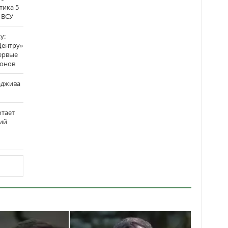
тика 5
 ВСУ
у:
Центру»
ервые
ронов
аджива
отает
ий