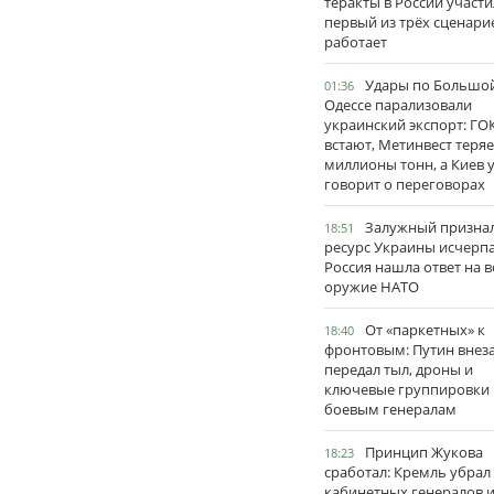
теракты в России участи
первый из трёх сценари
работает
Удары по Большо
01:36
Одессе парализовали
украинский экспорт: ГО
встают, Метинвест теряе
миллионы тонн, а Киев 
говорит о переговорах
Залужный признал
18:51
ресурс Украины исчерпа
Россия нашла ответ на в
оружие НАТО
От «паркетных» к
18:40
фронтовым: Путин внез
передал тыл, дроны и
ключевые группировки
боевым генералам
Принцип Жукова
18:23
сработал: Кремль убрал
кабинетных генералов 