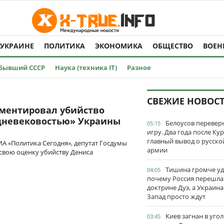
 УКРАИНЕ
ПОЛИТИКА
ЭКОНОМИКА
ОБЩЕСТВО
ВОЕН
Бывший СССР
Наука (техника IT)
Разное
СВЕЖИЕ НОВОС
ментировал убийство
дневековостью» Украины
Белоусов перевер
05:15
игру. Два года после Ку
главный вывод о русско
А «Политика Сегодня», депутат Госдумы
армии
свою оценку убийству Дениса
Тишина громче уд
04:05
почему Россия перешла
доктрине Дуэ, а Украина
Запад просто ждут
Киев загнан в угол
03:45