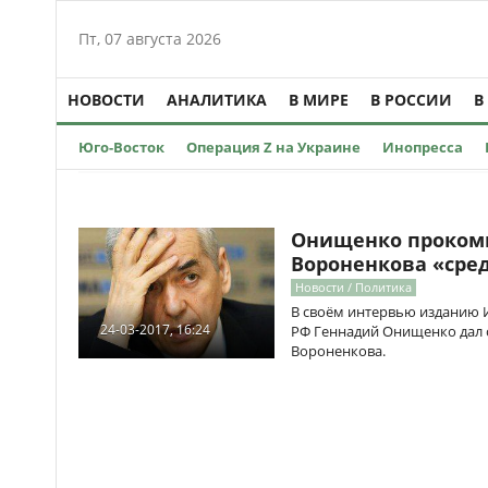
Пт, 07 августа 2026
НОВОСТИ
АНАЛИТИКА
В МИРЕ
В РОССИИ
В
Юго-Восток
Операция Z на Украине
Инопресса
Онищенко проком
Вороненкова «сре
Новости / Политика
В своём интервью изданию И
24-03-2017, 16:24
РФ Геннадий Онищенко дал 
Вороненкова.