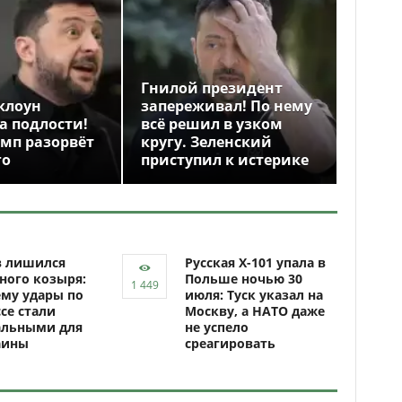
Гнилой президент
клоун
запереживал! По нему
а подлости!
всё решил в узком
амп разорвёт
кругу. Зеленский
го
приступил к истерике
в лишился
Русская Х-101 упала в
ного козыря:
Польше ночью 30
му удары по
июля: Туск указал на
се стали
Москву, а НАТО даже
альными для
не успело
аины
среагировать