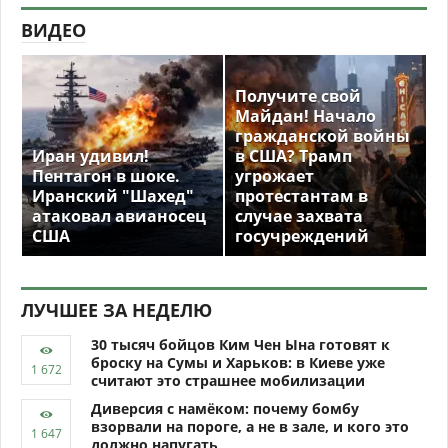
ВИДЕО
Получите свой
Майдан! Начало
гражданской войны
Иран удивил!
в США? Трамп
Пентагон в шоке.
угрожает
Иранский "Шахед"
протестантам в
атаковал авианосец
случае захвата
США
госучреждений
ЛУЧШЕЕ ЗА НЕДЕЛЮ
30 тысяч бойцов Ким Чен Ына готовят к
броску на Сумы и Харьков: в Киеве уже
считают это страшнее мобилизации
Диверсия с намёком: почему бомбу
взорвали на пороге, а не в зале, и кого это
должно напугать