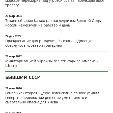
морское перемирие под угрозой срыва - военкоры бьют
тревогу
20 мар 2024
Токаев объявил Казахстан наследником Золотой Орды:
России намекнули на рабство и дань
22 дек 2022
Празднование дня рождения Рогозина в Донецке
обернулось кровавой трагедией
28 мар 2022
Милитаризацией Украины все эти годы занимались
Штаты
БЫВШИЙ СССР
29 мая 2026
Гомель как вторая Суджа: Зеленский в панике усилил
север, но переломное решение уже принято и
смертельно опасно для Киева
15 мая 2026