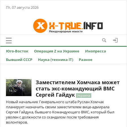
Пт, 07 августа 2026
Юго-Восток
Операция Z на Украине
Инопресса
Бывший СССР
Наука (техника IT)
Разное
Заместителем Хомчака может
30-05-2019,
стать экс-командующий ВМС
14:32
Сергей Гайдук
Украина
Новый начальник Генерального штаба Руслан Хомчак
планирует назначить своим заместителем вице-адмирала
Сергея Гайдука, бывшего Командующего ВМС, который был
уволен с должности со скандалом после требования
волонтеров.