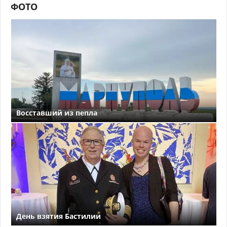
ФОТО
Восставший из пепла
День взятия Бастилии