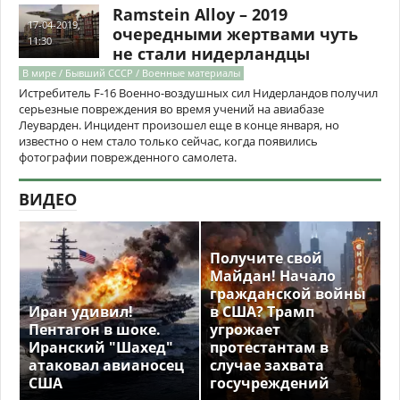
Ramstein Alloy – 2019
17-04-2019,
очередными жертвами чуть
11:30
не стали нидерландцы
В мире / Бывший СССР / Военные материалы
Истребитель F-16 Военно-воздушных сил Нидерландов получил
серьезные повреждения во время учений на авиабазе
Леуварден. Инцидент произошел еще в конце января, но
известно о нем стало только сейчас, когда появились
фотографии поврежденного самолета.
ВИДЕО
Получите свой
Майдан! Начало
гражданской войны
Иран удивил!
в США? Трамп
Пентагон в шоке.
угрожает
Иранский "Шахед"
протестантам в
атаковал авианосец
случае захвата
США
госучреждений