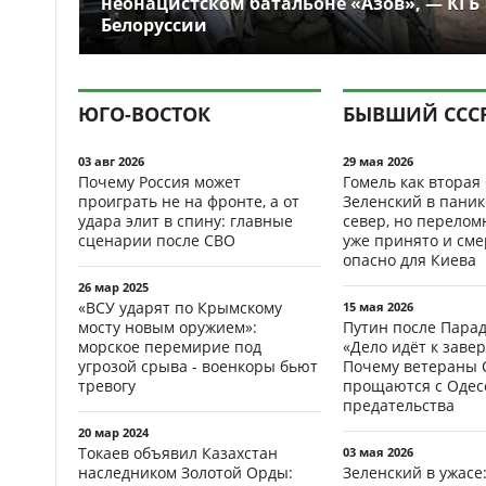
неонацистском батальоне «Азов», — КГБ
Белоруссии
ЮГО-ВОСТОК
БЫВШИЙ ССС
03 авг 2026
29 мая 2026
Почему Россия может
Гомель как вторая
проиграть не на фронте, а от
Зеленский в паник
удара элит в спину: главные
север, но перело
сценарии после СВО
уже принято и см
опасно для Киева
26 мар 2025
«ВСУ ударят по Крымскому
15 мая 2026
мосту новым оружием»:
Путин после Пара
морское перемирие под
«Дело идёт к заве
угрозой срыва - военкоры бьют
Почему ветераны 
тревогу
прощаются с Одесс
предательства
20 мар 2024
Токаев объявил Казахстан
03 мая 2026
наследником Золотой Орды:
Зеленский в ужасе