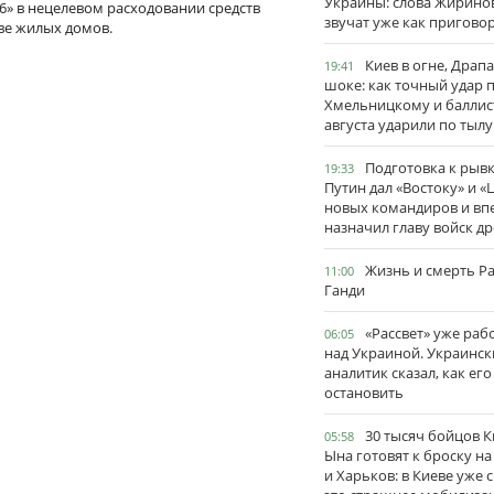
Украины: слова Жирино
» в нецелевом расходовании средств
звучат уже как пригово
ве жилых домов.
Киев в огне, Драп
19:41
шоке: как точный удар 
Хмельницкому и баллис
августа ударили по тылу
Подготовка к рывк
19:33
Путин дал «Востоку» и «
новых командиров и вп
назначил главу войск д
Жизнь и смерть Р
11:00
Ганди
«Рассвет» уже раб
06:05
над Украиной. Украинск
аналитик сказал, как его
остановить
30 тысяч бойцов 
05:58
Ына готовят к броску н
и Харьков: в Киеве уже 