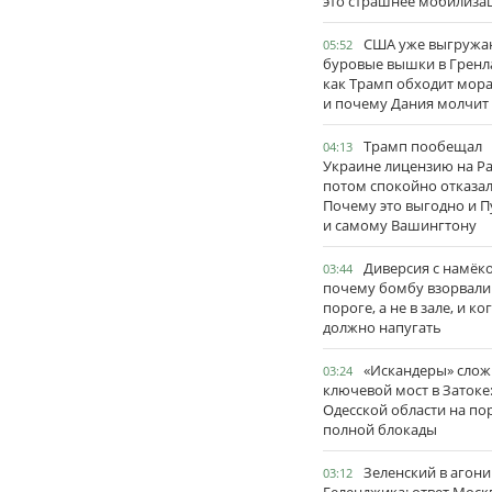
это страшнее мобилиза
США уже выгружа
05:52
буровые вышки в Гренл
как Трамп обходит мор
и почему Дания молчит
Трамп пообещал
04:13
Украине лицензию на Pat
потом спокойно отказал
Почему это выгодно и П
и самому Вашингтону
Диверсия с намёк
03:44
почему бомбу взорвали
пороге, а не в зале, и ко
должно напугать
«Искандеры» сло
03:24
ключевой мост в Затоке
Одесской области на по
полной блокады
Зеленский в агони
03:12