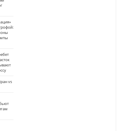
вы
рг
рация»
трофой:
роны
темпы
ребет
асток
зывают
ссу
ран vs
 бьют
олгам