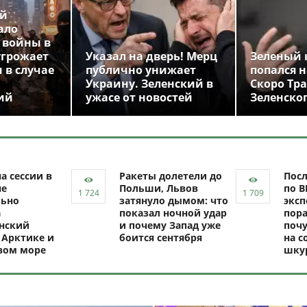
ой
ало
 войны в
угрожает
Указал на дверь! Мерц
Зеленый 
 в случае
публично унижает
попался н
Украину. Зеленский в
Скоро Тр
ий
ужасе от новостей
Зеленско
а сессии в
Ракеты долетели до
Посл
не
Польши, Львов
по В
ьно
затянуло дымом: что
эксп
а
показал ночной удар
пор
нский
и почему Запад уже
почу
 Арктике и
боится сентября
на с
вом море
шку