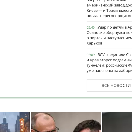
американский завод дро
Киеве — и Трамп вместо
послал переговорщико
Удар по детям в А
03:45
Осиповке обернулся п
в портах и наступление
Харьков
ВСУ соединили Сл
02:09
и Краматорск подземн
туннелем: российские 
уже нацелены на лабир
ВСЕ НОВОСТИ