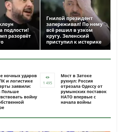
Гнилой президент
клоун
запереживал! По нему
а подлости!
всё решил в узком
амп разорвёт
кругу. Зеленский
го
приступил к истерике
е ночных ударов
Мост в Затоке
ПК и логистике
рухнул: Россия
ерты заявили:
отрезала Одессу от
а Польше
румынских поставок
вствовать войну
НАТО впервые с
обственной
начала войны
ре