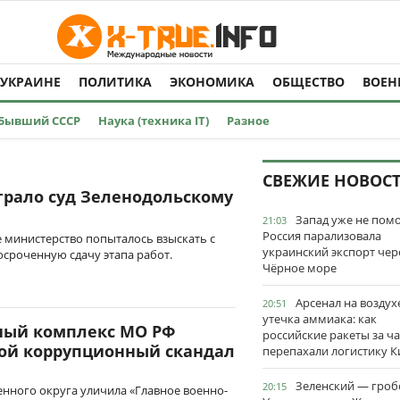
 УКРАИНЕ
ПОЛИТИКА
ЭКОНОМИКА
ОБЩЕСТВО
ВОЕН
Бывший СССР
Наука (техника IT)
Разное
СВЕЖИЕ НОВОС
рало суд Зеленодольскому
Запад уже не пом
21:03
Россия парализовала
 министерство попыталось взыскать с
украинский экспорт чер
осроченную сдачу этапа работ.
Чёрное море
Арсенал на воздух
20:51
утечка аммиака: как
ный комплекс МО РФ
российские ракеты за ча
ной коррупционный скандал
перепахали логистику К
Зеленский — гро
20:15
нного округа уличила «Главное военно-