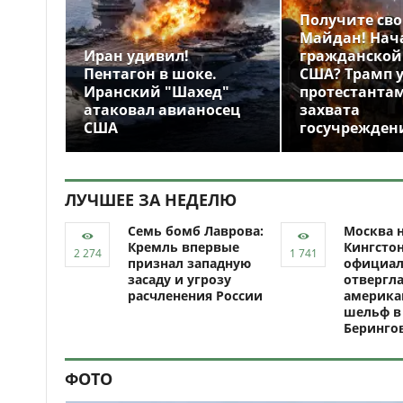
Получите св
Майдан! Нач
Иран удивил!
гражданской
Пентагон в шоке.
США? Трамп 
Иранский "Шахед"
протестантам
атаковал авианосец
захвата
США
госучрежден
ЛУЧШЕЕ ЗА НЕДЕЛЮ
Семь бомб Лаврова:
Москва н
Кремль впервые
Кингсто
признал западную
официал
засаду и угрозу
отвергл
расчленения России
америка
шельф в
Беринго
ФОТО