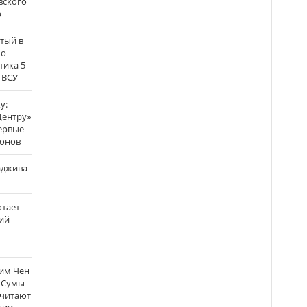
вского
р
атый в
по
тика 5
 ВСУ
у:
Центру»
ервые
ронов
аджива
отает
ий
Ким Чен
а Сумы
считают