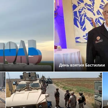
День взятия Бастилии