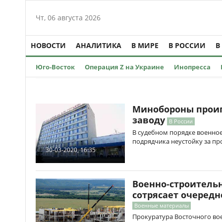
Чт, 06 августа 2026
НОВОСТИ
АНАЛИТИКА
В МИРЕ
В РОССИИ
В
Юго-Восток
Операция Z на Украине
Инопресса
Минобороны проиг
заводу
В России
В судебном порядке военное
подрядчика неустойку за пр
30-03-2020, 16:35
Военно-строитель
сотрясает очеред
Военные материалы
Прокуратура Восточного вое