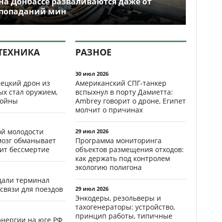
на Донбассе разваливаются даже от
попаданий мин
ТЕХНИКА
РАЗНОЕ
30 июл 2026
ецкий дрон из
Американский СПГ-танкер
ых стал оружием,
вспыхнул в порту Дамиетта:
ойны
Ambrey говорит о дроне, Египет
молчит о причинах
ой молодости
29 июл 2026
мозг обманывает
Программа мониторинга
рит бессмертие
объектов размещения отходов:
как держать под контролем
экологию полигона
здали терминал
связи для поездов
29 июл 2026
Энкодеры, резольверы и
тахогенераторы: устройство,
принцип работы, типичные
энергии на юге РФ