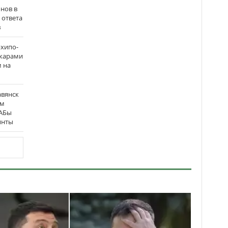
нов в
 ответа
в
рхипо-
ожарами
м на
авянск
ым
ФАБы
инты