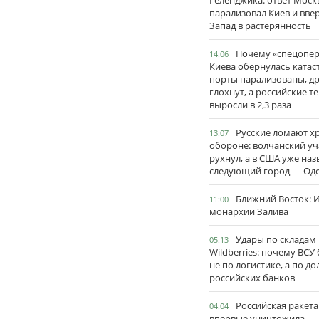
Геленджика: ответ Моск
парализовал Киев и вве
Запад в растерянность
Почему «спецопе
14:06
Киева обернулась катас
порты парализованы, д
глохнут, а российские 
выросли в 2,3 раза
Русские ломают х
13:07
обороне: волчанский уч
рухнул, а в США уже на
следующий город — Оде
Ближний Восток: И
11:00
монархии Залива
Удары по складам
05:13
Wildberries: почему ВСУ
не по логистике, а по д
российских банков
Российская ракета
04:04
впервые уничтожила