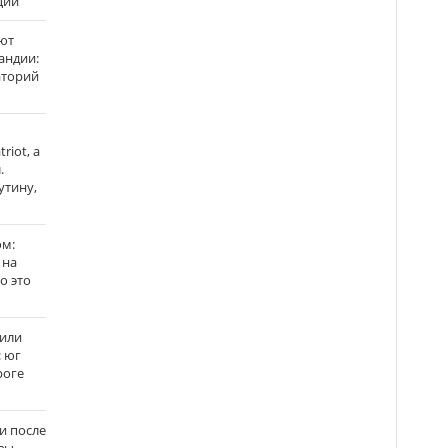
ции
ют
андии:
аторий
riot, а
.
утину,
ом:
 на
го это
жили
: юг
роге
и после