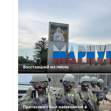
Восставший из пепла
Протасевич был наёмником в