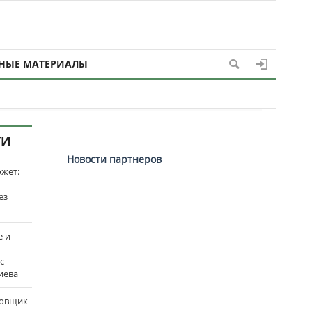
НЫЕ МАТЕРИАЛЫ
ТИ
Новости партнеров
ожет:
ез
е и
с
иева
бовщик