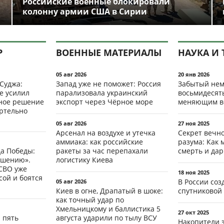
Российские военные блокировали
колонну армии США в Сирии
Р
ВОЕННЫЕ МАТЕРИАЛЫ
НАУКА И 
05 авг 2026
20 янв 2026
 Суджа:
Запад уже не поможет: Россия
Забытый нем
е усилил
парализовала украинский
восьмидесят
мное решение
экспорт через Чёрное море
меняющим в
ертельно
05 авг 2026
27 ноя 2025
Арсенал на воздухе и утечка
Секрет вечн
аммиака: как российские
разума: Как 
да Победы:
ракеты за час перепахали
смерть и да
ршению».
логистику Киева
СВО уже
18 ноя 2025
ой и боятся
В России со
05 авг 2026
Киев в огне, Драпатый в шоке:
спутниковой 
как точный удар по
Хмельницкому и баллистика 5
27 окт 2025
: пять
августа ударили по тылу ВСУ
Накопители 