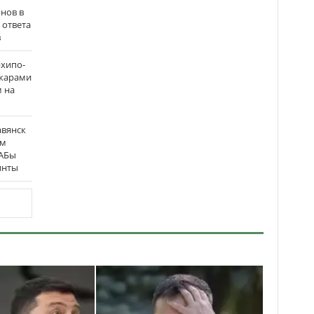
нов в
 ответа
в
рхипо-
ожарами
м на
авянск
ым
ФАБы
инты