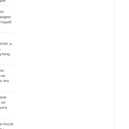
ции
ют
андии:
аторий
riot, а
.
утину,
ом:
 на
го это
жили
: юг
роге
и после