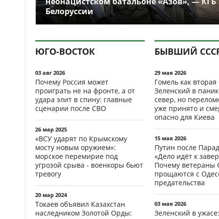
неонацистском батальоне «Азов», — КГБ
Белоруссии
ЮГО-ВОСТОК
БЫВШИЙ ССС
03 авг 2026
29 мая 2026
Почему Россия может
Гомель как вторая
проиграть не на фронте, а от
Зеленский в паник
удара элит в спину: главные
север, но перело
сценарии после СВО
уже принято и см
опасно для Киева
26 мар 2025
«ВСУ ударят по Крымскому
15 мая 2026
мосту новым оружием»:
Путин после Пара
морское перемирие под
«Дело идёт к заве
угрозой срыва - военкоры бьют
Почему ветераны 
тревогу
прощаются с Одесс
предательства
20 мар 2024
Токаев объявил Казахстан
03 мая 2026
наследником Золотой Орды:
Зеленский в ужасе