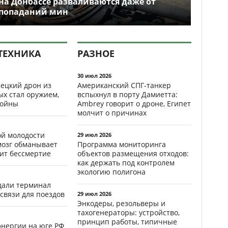
на Донбассе разваливаются даже от
попаданий мин
ТЕХНИКА
РАЗНОЕ
30 июл 2026
ецкий дрон из
Американский СПГ-танкер
ых стал оружием,
вспыхнул в порту Дамиетта:
ойны
Ambrey говорит о дроне, Египет
молчит о причинах
ой молодости
29 июл 2026
мозг обманывает
Программа мониторинга
рит бессмертие
объектов размещения отходов:
как держать под контролем
экологию полигона
здали терминал
связи для поездов
29 июл 2026
Энкодеры, резольверы и
тахогенераторы: устройство,
принцип работы, типичные
энергии на юге РФ