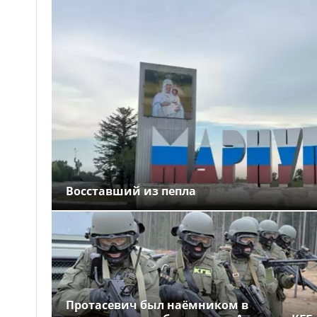
Восставший из пепла
Протасевич был наёмником в