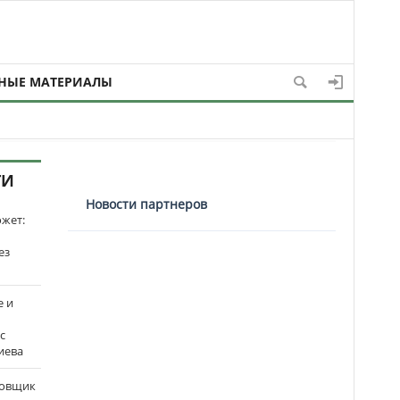
НЫЕ МАТЕРИАЛЫ
ТИ
Новости партнеров
ожет:
ез
е и
с
иева
бовщик