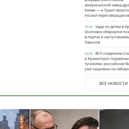
американский завод дро
Киеве — и Трамп вместо
послал переговорщико
Удар по детям в А
03:45
Осиповке обернулся п
в портах и наступление
Харьков
ВСУ соединили Сл
02:09
и Краматорск подземн
туннелем: российские 
уже нацелены на лабир
ВСЕ НОВОСТИ