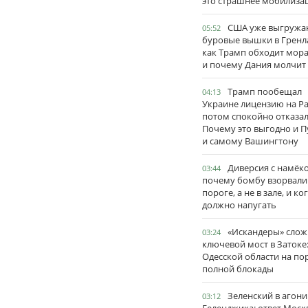
это страшнее мобилиза
США уже выгружа
05:52
буровые вышки в Гренл
как Трамп обходит мор
и почему Дания молчит
Трамп пообещал
04:13
Украине лицензию на Pat
потом спокойно отказал
Почему это выгодно и П
и самому Вашингтону
Диверсия с намёк
03:44
почему бомбу взорвали
пороге, а не в зале, и ко
должно напугать
«Искандеры» сло
03:24
ключевой мост в Затоке
Одесской области на по
полной блокады
Зеленский в агони
03:12