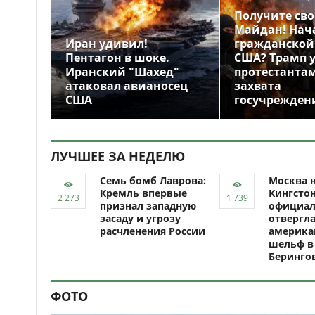
Получите св
Майдан! Нач
Иран удивил!
гражданской
Пентагон в шоке.
США? Трамп 
Иранский "Шахед"
протестантам
атаковал авианосец
захвата
США
госучрежден
ЛУЧШЕЕ ЗА НЕДЕЛЮ
Семь бомб Лаврова:
Москва н
Кремль впервые
Кингсто
признал западную
официал
засаду и угрозу
отвергл
расчленения России
америка
шельф в
Беринго
ФОТО