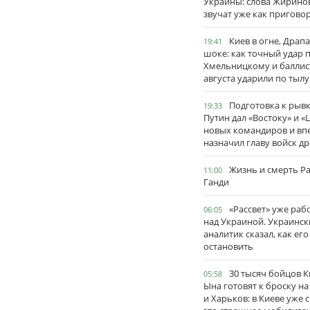
Украины: слова Жирино
звучат уже как пригово
Киев в огне, Драп
19:41
шоке: как точный удар 
Хмельницкому и баллис
августа ударили по тылу
Подготовка к рывк
19:33
Путин дал «Востоку» и «
новых командиров и вп
назначил главу войск д
Жизнь и смерть Р
11:00
Ганди
«Рассвет» уже раб
06:05
над Украиной. Украинск
аналитик сказал, как его
остановить
30 тысяч бойцов 
05:58
Ына готовят к броску н
и Харьков: в Киеве уже 