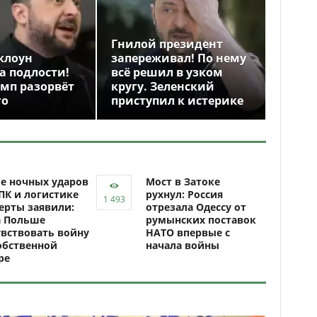
Гнилой президент
клоун
запереживал! По нему
а подлости!
всё решил в узком
амп разорвёт
кругу. Зеленский
го
приступил к истерике
е ночных ударов
Мост в Затоке
ПК и логистике
рухнул: Россия
ерты заявили:
отрезала Одессу от
а Польше
румынских поставок
вствовать войну
НАТО впервые с
обственной
начала войны
ре