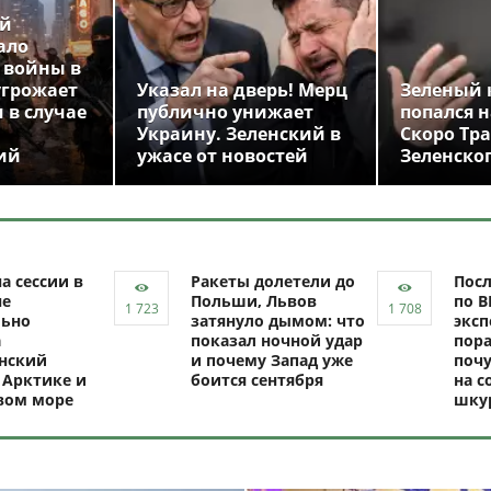
ой
ало
 войны в
угрожает
Указал на дверь! Мерц
Зеленый 
 в случае
публично унижает
попался н
Украину. Зеленский в
Скоро Тр
ий
ужасе от новостей
Зеленско
а сессии в
Ракеты долетели до
Посл
не
Польши, Львов
по В
ьно
затянуло дымом: что
эксп
а
показал ночной удар
пор
нский
и почему Запад уже
почу
 Арктике и
боится сентября
на с
вом море
шку