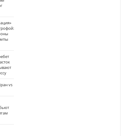
вы
рг
рация»
трофой:
роны
темпы
ребет
асток
зывают
ссу
ран vs
 бьют
олгам