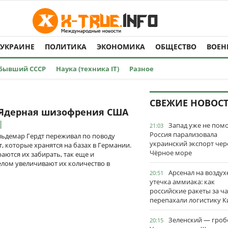
 УКРАИНЕ
ПОЛИТИКА
ЭКОНОМИКА
ОБЩЕСТВО
ВОЕН
Бывший СССР
Наука (техника IT)
Разное
СВЕЖИЕ НОВОС
 Ядерная шизофрения США
Запад уже не пом
21:03
Россия парализовала
льдемар Гердт переживал по поводу
украинский экспорт чер
, которые хранятся на базах в Германии.
Чёрное море
аются их забирать, так еще и
елом увеличивают их количество в
Арсенал на воздух
20:51
утечка аммиака: как
российские ракеты за ча
перепахали логистику К
Зеленский — гро
20:15