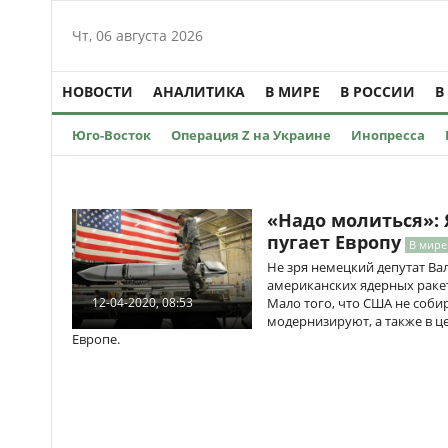
Чт, 06 августа 2026
НОВОСТИ
АНАЛИТИКА
В МИРЕ
В РОССИИ
В
Юго-Восток
Операция Z на Украине
Инопресса
«Надо молиться»:
пугает Европу
В мире
Не зря немецкий депутат Ва
американских ядерных ракет
Мало того, что США не собир
12-04-2020, 08:53
модернизируют, а также в ц
Европе.