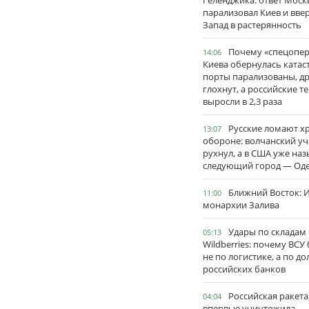
Геленджика: ответ Моск
парализовал Киев и вве
Запад в растерянность
Почему «спецопе
14:06
Киева обернулась катас
порты парализованы, д
глохнут, а российские 
выросли в 2,3 раза
Русские ломают х
13:07
обороне: волчанский уч
рухнул, а в США уже на
следующий город — Оде
Ближний Восток: И
11:00
монархии Залива
Удары по складам
05:13
Wildberries: почему ВСУ
не по логистике, а по д
российских банков
Российская ракета
04:04
впервые уничтожила