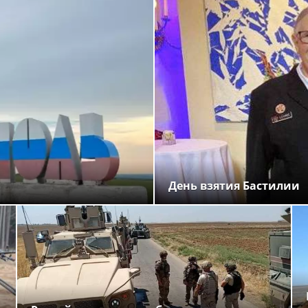
День взятия Бастилии