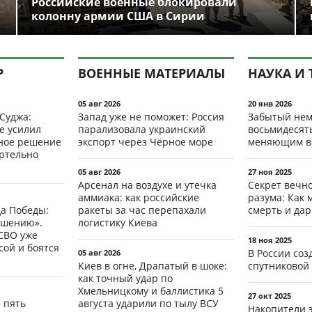
Российские военные блокировали
колонну армии США в Сирии
Р
ВОЕННЫЕ МАТЕРИАЛЫ
НАУКА И 
05 авг 2026
20 янв 2026
 Суджа:
Запад уже не поможет: Россия
Забытый нем
е усилил
парализовала украинский
восьмидесят
мное решение
экспорт через Чёрное море
меняющим в
ертельно
05 авг 2026
27 ноя 2025
Арсенал на воздухе и утечка
Секрет вечн
аммиака: как российские
разума: Как 
да Победы:
ракеты за час перепахали
смерть и да
ршению».
логистику Киева
СВО уже
18 ноя 2025
ой и боятся
В России со
05 авг 2026
Киев в огне, Драпатый в шоке:
спутниковой 
как точный удар по
Хмельницкому и баллистика 5
27 окт 2025
: пять
августа ударили по тылу ВСУ
Накопители 