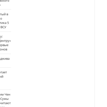
вского
р
атый в
по
тика 5
 ВСУ
у:
Центру»
ервые
ронов
аджива
отает
ий
Ким Чен
а Сумы
считают