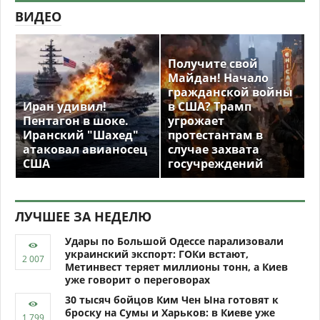
ВИДЕО
Получите свой
Майдан! Начало
гражданской войны
Иран удивил!
в США? Трамп
Пентагон в шоке.
угрожает
Иранский "Шахед"
протестантам в
атаковал авианосец
случае захвата
США
госучреждений
ЛУЧШЕЕ ЗА НЕДЕЛЮ
Удары по Большой Одессе парализовали
украинский экспорт: ГОКи встают,
Метинвест теряет миллионы тонн, а Киев
уже говорит о переговорах
30 тысяч бойцов Ким Чен Ына готовят к
броску на Сумы и Харьков: в Киеве уже