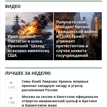
ВИДЕО
Получите свой
Майдан! Начало
гражданской войны
Иран удивил!
в США? Трамп
Пентагон в шоке.
угрожает
Иранский "Шахед"
протестантам в
атаковал авианосец
случае захвата
США
госучреждений
ЛУЧШЕЕ ЗА НЕДЕЛЮ
Семь бомб Лаврова: Кремль впервые
признал западную засаду и угрозу
расчленения России
Москва на сессии в Кингстоне официально
отвергла американский шельф в Арктике
и Беринговом море