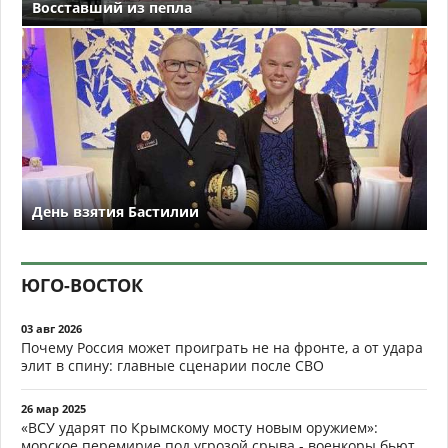
Восставший из пепла
День взятия Бастилии
ЮГО-ВОСТОК
03 авг 2026
Почему Россия может проиграть не на фронте, а от удара
элит в спину: главные сценарии после СВО
26 мар 2025
«ВСУ ударят по Крымскому мосту новым оружием»:
морское перемирие под угрозой срыва - военкоры бьют