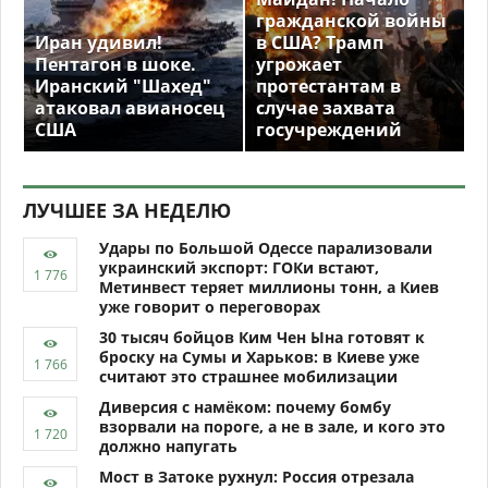
гражданской войны
Иран удивил!
в США? Трамп
Пентагон в шоке.
угрожает
Иранский "Шахед"
протестантам в
атаковал авианосец
случае захвата
США
госучреждений
ЛУЧШЕЕ ЗА НЕДЕЛЮ
Удары по Большой Одессе парализовали
украинский экспорт: ГОКи встают,
Метинвест теряет миллионы тонн, а Киев
уже говорит о переговорах
30 тысяч бойцов Ким Чен Ына готовят к
броску на Сумы и Харьков: в Киеве уже
считают это страшнее мобилизации
Диверсия с намёком: почему бомбу
взорвали на пороге, а не в зале, и кого это
должно напугать
Мост в Затоке рухнул: Россия отрезала