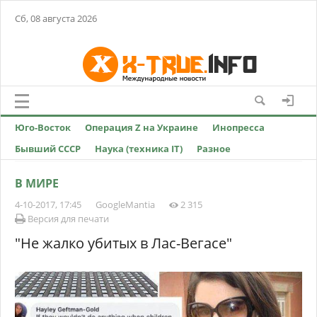
Сб, 08 августа 2026
Юго-Восток
Операция Z на Украине
Инопресса
Бывший СССР
Наука (техника IT)
Разное
В МИРЕ
4-10-2017, 17:45
GoogleMantia
2 315
Версия для печати
"Не жалко убитых в Лас-Вегасе"