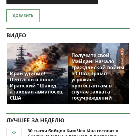
ДОБАВИТЬ
ВИДЕО
Получите свой
Майдан! Начало
гражданской войны
Иран удивил!
в США? Трамп
Пентагон в шоке.
угрожает
Иранский "Шахед"
протестантам в
атаковал авианосец
случае захвата
США
госучреждений
ЛУЧШЕЕ ЗА НЕДЕЛЮ
30 тысяч бойцов Ким Чен Ына готовят к