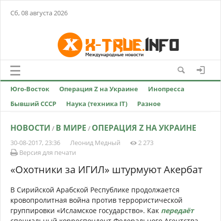
Сб, 08 августа 2026
Юго-Восток
Операция Z на Украине
Инопресса
Бывший СССР
Наука (техника IT)
Разное
НОВОСТИ
В МИРЕ
ОПЕРАЦИЯ Z НА УКРАИНЕ
/
/
30-08-2017, 23:36
Леонид Медный
2 273
Версия для печати
«Охотники за ИГИЛ» штурмуют Акербат
В Сирийской Арабской Республике продолжается
кровопролитная война против террористической
группировки «Исламское государство». Как
передаёт
специальный корреспондент Федерального Агентства