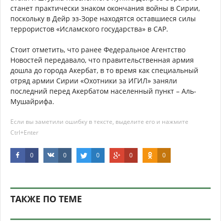
станет практически знаком окончания войны в Сирии,
поскольку в Дейр эз-Зоре находятся оставшиеся силы
террористов «Исламского государства» в САР.
Стоит отметить, что ранее Федеральное Агентство
Новостей передавало, что правительственная армия
дошла до города Акербат, в то время как специальный
отряд армии Сирии «Охотники за ИГИЛ» заняли
последний перед Акербатом населенный пункт – Аль-
Мушайрифа.
Если вы заметили ошибку в тексте, выделите его и нажмите
Ctrl+Enter
0
0
0
0
0
ТАКЖЕ ПО ТЕМЕ