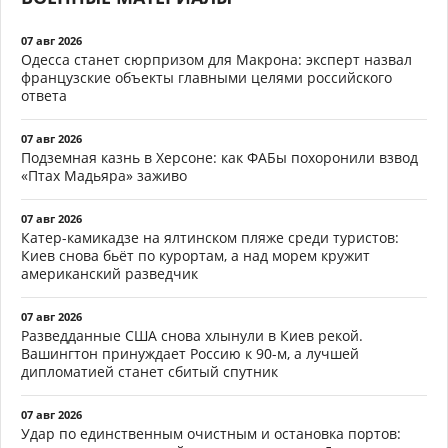
07 авг 2026
Одесса станет сюрпризом для Макрона: эксперт назвал
французские объекты главными целями российского
ответа
07 авг 2026
Подземная казнь в Херсоне: как ФАБы похоронили взвод
«Птах Мадьяра» заживо
07 авг 2026
Катер-камикадзе на ялтинском пляже среди туристов:
Киев снова бьёт по курортам, а над морем кружит
американский разведчик
07 авг 2026
Разведданные США снова хлынули в Киев рекой.
Вашингтон принуждает Россию к 90-м, а лучшей
дипломатией станет сбитый спутник
07 авг 2026
Удар по единственным очистным и остановка портов: