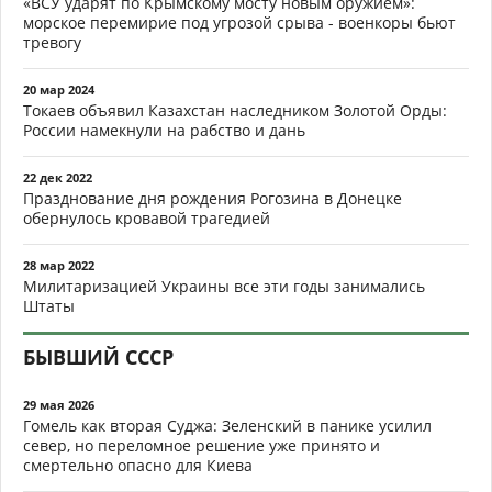
«ВСУ ударят по Крымскому мосту новым оружием»:
морское перемирие под угрозой срыва - военкоры бьют
тревогу
20 мар 2024
Токаев объявил Казахстан наследником Золотой Орды:
России намекнули на рабство и дань
22 дек 2022
Празднование дня рождения Рогозина в Донецке
обернулось кровавой трагедией
28 мар 2022
Милитаризацией Украины все эти годы занимались
Штаты
БЫВШИЙ СССР
29 мая 2026
Гомель как вторая Суджа: Зеленский в панике усилил
север, но переломное решение уже принято и
смертельно опасно для Киева