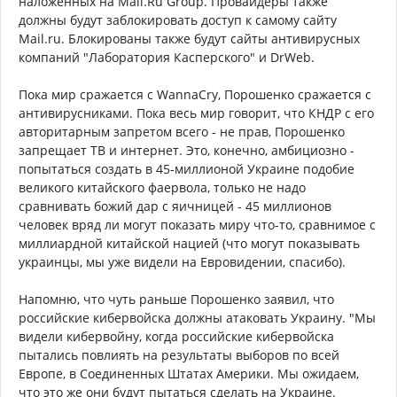
наложенных на Mail.Ru Group. Провайдеры также
должны будут заблокировать доступ к самому сайту
Mail.ru. Блокированы также будут сайты антивирусных
компаний "Лаборатория Касперского" и DrWeb.
Пока мир сражается с WannaCry, Порошенко сражается с
антивирусниками. Пока весь мир говорит, что КНДР с его
авторитарным запретом всего - не прав, Порошенко
запрещает ТВ и интернет. Это, конечно, амбициозно -
попытаться создать в 45-миллионой Украине подобие
великого китайского фаервола, только не надо
сравнивать божий дар с яичницей - 45 миллионов
человек вряд ли могут показать миру что-то, сравнимое с
миллиардной китайской нацией (что могут показывать
украинцы, мы уже видели на Евровидении, спасибо).
Напомню, что чуть раньше Порошенко заявил, что
российские кибервойска должны атаковать Украину. "Мы
видели кибервойну, когда российские кибервойска
пытались повлиять на результаты выборов по всей
Европе, в Соединенных Штатах Америки. Мы ожидаем,
что это же они будут пытаться сделать на Украине.