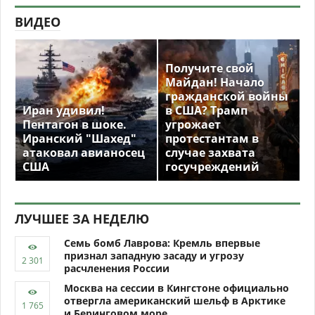
ВИДЕО
Получите свой
Майдан! Начало
гражданской войны
Иран удивил!
в США? Трамп
Пентагон в шоке.
угрожает
Иранский "Шахед"
протестантам в
атаковал авианосец
случае захвата
США
госучреждений
ЛУЧШЕЕ ЗА НЕДЕЛЮ
Семь бомб Лаврова: Кремль впервые
признал западную засаду и угрозу
расчленения России
Москва на сессии в Кингстоне официально
отвергла американский шельф в Арктике
и Беринговом море