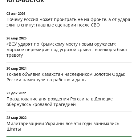
ЮГО-ВОСТОК
03 авг 2026
Почему Россия может проиграть не на фронте, а от удара
элит в спину: главные сценарии после СВО
26 мар 2025
«ВСУ ударят по Крымскому мосту новым оружием»:
морское перемирие под угрозой срыва - военкоры бьют
тревогу
20 мар 2024
Токаев объявил Казахстан наследником Золотой Орды:
России намекнули на рабство и дань
22 дек 2022
Празднование дня рождения Рогозина в Донецке
обернулось кровавой трагедией
28 мар 2022
Милитаризацией Украины все эти годы занимались
Штаты