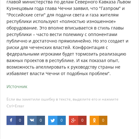
главой министерства по делам Северного Кавказа Львом
Кузнецовым года глава Чечни заявил, что "Газпром" и
"Российские сети" для подачи света и газа жителям
республики используют «полностью изношенное»
оборудование. Это вполне вписывается в стиль главы
республики – часто вести полемику с оппонентами
публично и достаточно прямолинейно. Но это создает и
риски для чеченских властей. Конфронтация с
федеральными игроками будет тормозить реализацию
важных проектов в республике. И как показал опыт,
возможность апеллировать к руководству страны не
избавляет власти Чечни от подобных проблем".
Источник
Если вы заметили ошибку в тексте, выделите его и нажмите
Ctrl+Enter
0
0
0
0
0