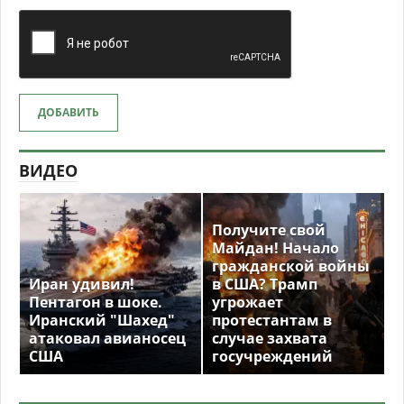
ДОБАВИТЬ
ВИДЕО
Получите свой
Майдан! Начало
гражданской войны
Иран удивил!
в США? Трамп
Пентагон в шоке.
угрожает
Иранский "Шахед"
протестантам в
атаковал авианосец
случае захвата
США
госучреждений